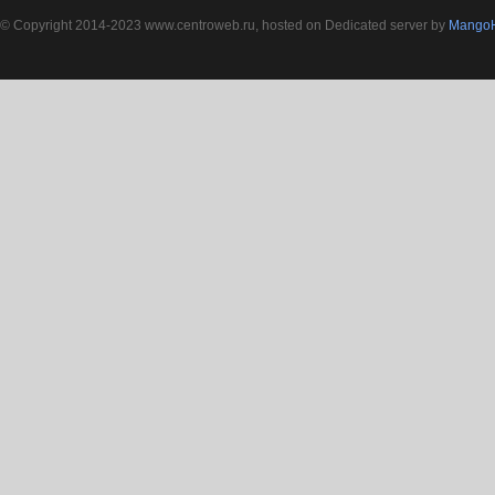
© Copyright 2014-2023 www.centroweb.ru, hosted on Dedicated server by
MangoH