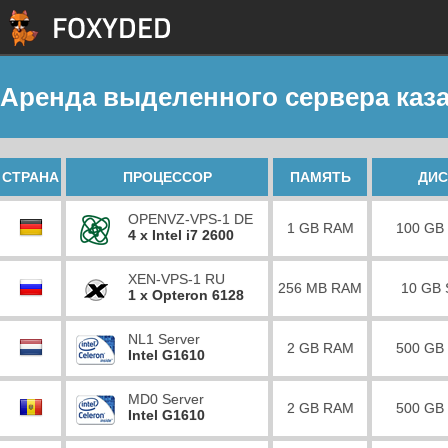
Аренда выделенного сервера каза
СТРАНА
ПРОЦЕССОР
ПАМЯТЬ
ДИС
OPENVZ-VPS-1 DE
1 GB RAM
100 GB
4 x Intel i7 2600
XEN-VPS-1 RU
256 MB RAM
10 GB
1 x Opteron 6128
NL1 Server
2 GB RAM
500 GB
Intel G1610
MD0 Server
2 GB RAM
500 GB
Intel G1610