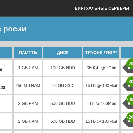
ВИРТУАЛЬНЫЕ СЕРВЕРЫ
в росии
ПАМЯТЬ
ДИСК
ТРАФИК / ПОРТ
-2
1 DE
1 GB RAM
100 GB HDD
350Gb @ 1Gbit
00
-3
256 MB RAM
10 GB SSD
15TB @ 100Mbit
128
-3
2 GB RAM
500 GB HDD
1TB @ 100Mbit
-2
2 GB RAM
500 GB HDD
15TB @ 100Mbit