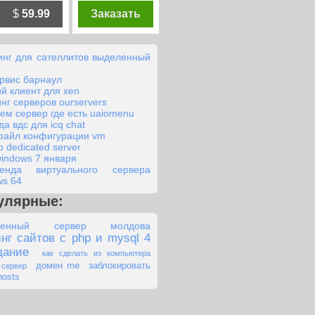
$
59.99
Заказать
инг для сателлитов выделенный
ервис барнаул
ий клиент для xen
инг серверов ourservers
ем сервер где есть uaiomenu
а вдс для icq chat
файл конфигурации vm
 dedicated server
windows 7 января
енда виртуального сервера
ws 64
улярные:
ленный сервер молдова
нг сайтов с php и mysql 4
дание
как сделать из компьютера
домен me
заблокировать
 сервер
hosts