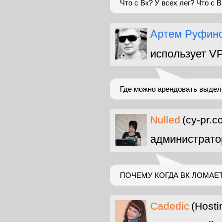
Что с Вк? У всех лег? Что с В
Артем Руфин
использует V
Где можно арендовать выдел
Nulled
(cy-pr.c
администрато
ПОЧЕМУ КОГДА ВК ЛОМАЕТ
Cadedic
(Hosti