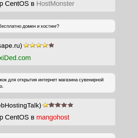
р CentOS в
HostMonster
бесплатно домен и хостинг?
sape.ru)
xiDed.com
жок для открытия интернет магазина сувенирной
о.
bHostingTalk)
р CentOS в
mangohost