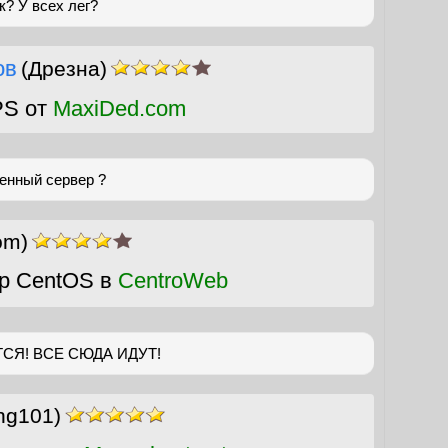
к? У всех лег?
ов
(Дрезна)
PS от
MaxiDed.com
енный сервер ?
om)
р CentOS в
CentroWeb
СЯ! ВСЕ СЮДА ИДУТ!
ng101)