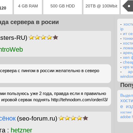
4 GB RAM
500 GB HDD
20TB @ 100Mbit
2120
да сервера в росии
-
хост
ip
-
ит с
sters-RU)
-
тонк
-
хост
-
лома
ntroWeb
-
аренд
-
xen 
-
cheap
-
vps 
ервера с пингом в россии желательно в северо
-
ар
windo
Поп
ими пользуюсь уже 2 года, правда если я правильно
Выде
игровой сервак поднять http://tehnodom.com/order/i3/
хости
е из
хостинг
сёнок
adobe 
(seo-forum.ru)
га :
hetzner