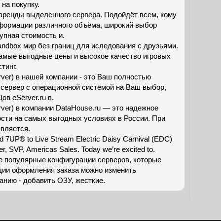
на покупку.
аренды выделенного сервера. Подойдёт всем, кому
формации различного объёма, широкий выбор
упная стоимость и.
sandbox мир без границ для иследования с друзьями.
мые выгодные цены и высокое качество игровых
тинг.
rver) в нашей компании - это Ваш полностью
ервер с операционной системой на Ваш выбор,
в eServer.ru в.
rver) в компании DataHouse.ru — это надежное
сти на самых выгодных условиях в России. При
является.
d 7UP® to Live Stream Electric Daisy Carnival (EDC)
r, SVP, Americas Sales. Today we’re excited to.
 популярные конфигурации серверов, которые
адии оформления заказа можно изменить
нию - добавить ОЗУ, жесткие.