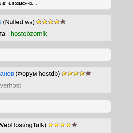
и и, возможно,...
в
(Nulled.ws)
га :
hostobzornik
анов
(Форум hostdb)
verhost
WebHostingTalk)