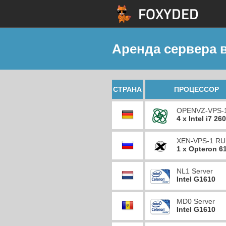
Аренда сервера 
СТРАНА
ПРОЦЕССОР
OPENVZ-VPS-
4 x Intel i7 26
XEN-VPS-1 RU
1 x Opteron 6
NL1 Server
Intel G1610
MD0 Server
Intel G1610