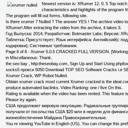
Newest version is: XRumer 12. 0. 5 Top notch
characteristics and highlights of the program M
The program will fill out forms, following site.
Is there xrumer 7 Nulled ? The answer YES ! The archive video t
XRumer! After extracting the video from the archive, it takes 3.
Год Выпуска: 2014; Разработчик: Botmaster Labs; Версия: XRum
Таблетка: Присутствует; Язык интерфейса: Английский(с по
кодировки); Системные требования.
Page 6 of 8 - Xrumer 5.0.5 CRACKED FULL VERSION. [Working 
in Miscellaneous: Thank.
the seo bay , http:theseobay.com, Sign Up and Start Using phpfo
socks5 прокси 5050 Download TOP SEO Software Cracks i.e S
Xrumer Crack, WP Robot Nulled.
Obtain xrumer crack most current Xrumer cracked is the ideal co
produce automated baclinks. Video Ranking: one / five On this.
Rating is available when the video has been rented. This feature is
Please try again.
США продолжает мировую оккупацию. Радикальные группиро
получали от посольства США $20 млн в неделю для финанси
жизнеобеспечения Майдана Правоохранительные.
You re viewing YouTube in English (US). You can change this pre