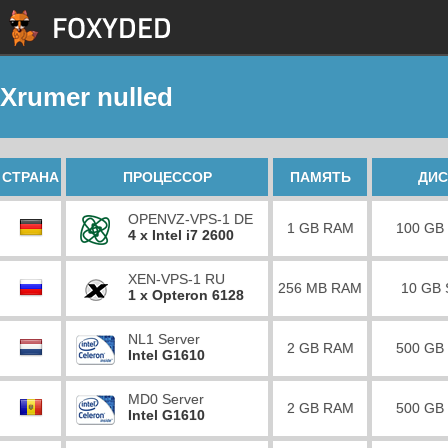
Xrumer nulled
СТРАНА
ПРОЦЕССОР
ПАМЯТЬ
ДИС
OPENVZ-VPS-1 DE
1 GB RAM
100 GB
4 x Intel i7 2600
XEN-VPS-1 RU
256 MB RAM
10 GB
1 x Opteron 6128
NL1 Server
2 GB RAM
500 GB
Intel G1610
MD0 Server
2 GB RAM
500 GB
Intel G1610