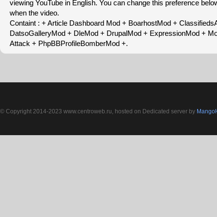
viewing YouTube in English. You can change this preference below.
when the video.
Containt : + Article Dashboard Mod + BoarhostMod + Classified
DatsoGalleryMod + DleMod + DrupalMod + ExpressionMod + Mood
Attack + PhpBBProfileBomberMod +.
© Copyright 2014-2023 www.centroweb.ru, hosted on Dedicated server by
MangoH