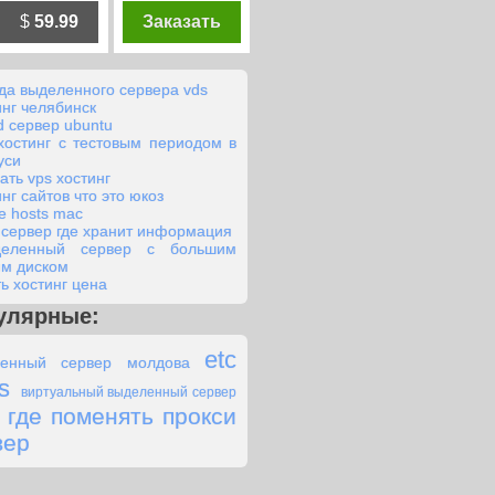
$
59.99
Заказать
да выделенного сервера vds
инг челябинск
d сервер ubuntu
хостинг с тестовым периодом в
уси
ать vps хостинг
нг сайтов что это юкоз
e hosts mac
 сервер где хранит информация
деленный сервер с большим
им диском
ть хостинг цена
улярные:
etc
енный сервер молдова
s
виртуальный выделенный сервер
где поменять прокси
вер