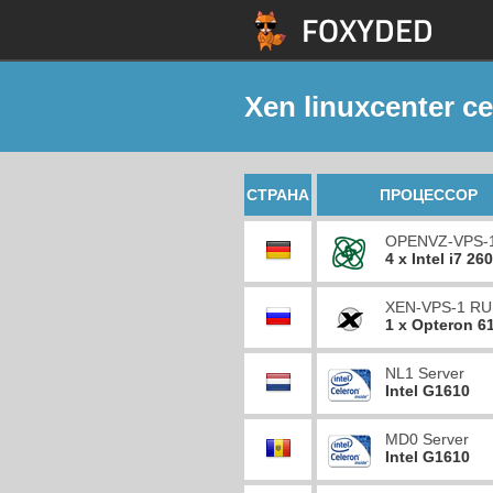
Xen linuxcenter 
СТРАНА
ПРОЦЕССОР
OPENVZ-VPS-
4 x Intel i7 26
XEN-VPS-1 RU
1 x Opteron 6
NL1 Server
Intel G1610
MD0 Server
Intel G1610