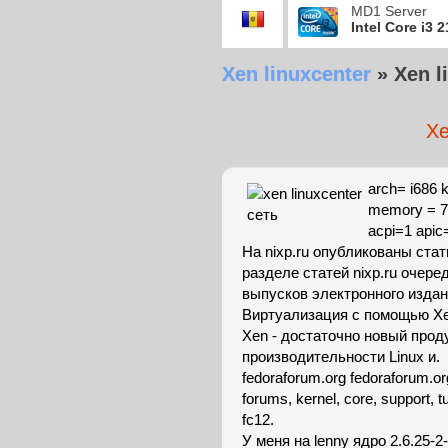
MD1 Server
Intel Core i3 
Xen linuxcenter
»
Xen l
Xe
arch= i686 k
memory = 7
acpi=1 apic=
На nixp.ru опубликованы стат
разделе статей nixp.ru очере
выпусков электронного издан
Виртуализация с помощью Xen
Xen - достаточно новый прод
производительности Linux и.
fedoraforum.org fedoraforum.org 
forums, kernel, core, support, tu
fc12.
У меня на lenny ядро 2.6.25-