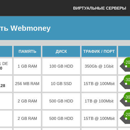
ВИРТУАЛЬНЫЕ СЕРВЕРЫ
сеть Webmoney
ПАМЯТЬ
ДИСК
ТРАФИК / ПОРТ
-2
1 DE
1 GB RAM
100 GB HDD
350Gb @ 1Gbit
00
-3
256 MB RAM
10 GB SSD
15TB @ 100Mbit
128
-3
2 GB RAM
500 GB HDD
1TB @ 100Mbit
-2
2 GB RAM
500 GB HDD
15TB @ 100Mbit