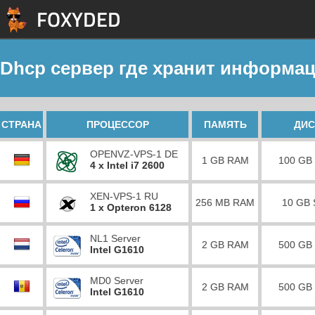
Dhcp сервер где хранит информа
СТРАНА
ПРОЦЕССОР
ПАМЯТЬ
ДИС
OPENVZ-VPS-1 DE
1 GB RAM
100 GB
4 x Intel i7 2600
XEN-VPS-1 RU
256 MB RAM
10 GB
1 x Opteron 6128
NL1 Server
2 GB RAM
500 GB
Intel G1610
MD0 Server
2 GB RAM
500 GB
Intel G1610