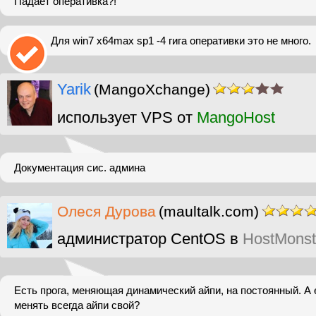
Падает оперативка?!
Для win7 x64max sp1 -4 гига оперативки это не много.
Yarik
(MangoXchange)
использует VPS от
MangoHost
Документация сис. админа
Олеся Дурова
(maultalk.com)
администратор CentOS в
HostMonst
Есть прога, меняющая динамический айпи, на постоянный. А 
менять всегда айпи свой?