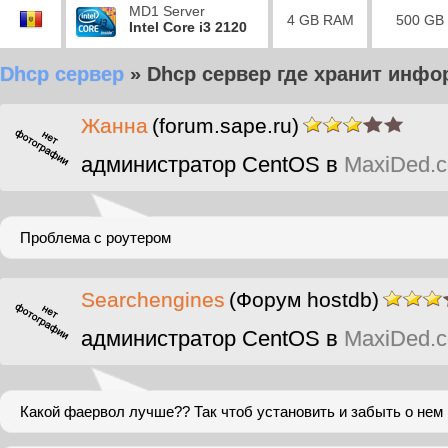
MD1 Server
4 GB RAM
500 GB
Intel Core i3 2120
Dhcp сервер
»
Dhcp сервер где хранит инф
Жанна
(forum.sape.ru)
администратор CentOS в
MaxiDed.
Проблема с роутером
Searchengines
(Форум hostdb)
администратор CentOS в
MaxiDed.
Какой фаервол лучше?? Так чтоб установить и забыть о нем