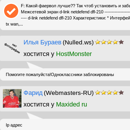
F: Какой фаервол лучше?? Так чтоб установить и забы
Межсетевой экран d-link netdefend dfl-210 ----------------------
---- d-link netdefend dfl-210 Характеристики: * Интерф
tx wan,...
Илья Бураев
(Nulled.ws)
хостится у
HostMonster
Помогите пожалуйста!Одноклассники заблокированы
Фарид
(Webmasters-RU)
хостится у
Maxided ru
Ip адрес