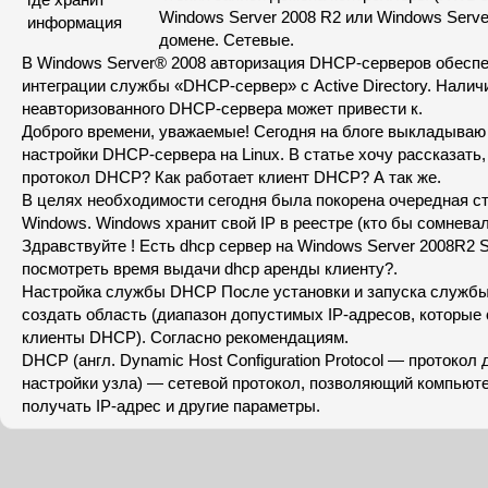
Windows Server 2008 R2 или Windows Serve
домене. Сетевые.
В Windows Server® 2008 авторизация DHCP-серверов обесп
интеграции службы «DHCP-сервер» с Active Directory. Наличи
неавторизованного DHCP-сервера может привести к.
Доброго времени, уважаемые! Сегодня на блоге выкладыв
настройки DHCP-сервера на Linux. В статье хочу рассказать,
протокол DHCP? Как работает клиент DHCP? А так же.
В целях необходимости сегодня была покорена очередная с
Windows. Windows хранит свой IP в реестре (кто бы сомневал
Здравствуйте ! Есть dhcp сервер на Windows Server 2008R2 
посмотреть время выдачи dhcp аренды клиенту?.
Настройка службы DHCP После установки и запуска служб
создать область (диапазон допустимых IP-адресов, которые
клиенты DHCP). Согласно рекомендациям.
DHCP (англ. Dynamic Host Configuration Protocol — протокол
настройки узла) — сетевой протокол, позволяющий компьют
получать IP-адрес и другие параметры.