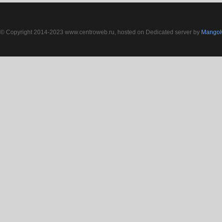
© Copyright 2014-2023 www.centroweb.ru, hosted on Dedicated server by
MangoH