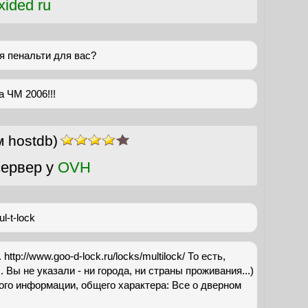
ided ru
 пенальти для вас?
 ЧМ 2006!!!
 hostdb)
ервер у
OVH
l-t-lock
http://www.goo-d-lock.ru/locks/multilock/ То есть,
.. Вы не указали - ни города, ни страны проживания...)
ного информации, общего характера: Все о дверном