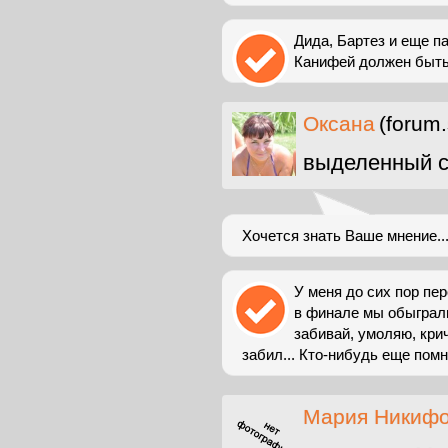
Дида, Бартез и еще п
Канифей должен быть 
Оксана
(forum.
выделенный с
Хочется знать Ваше мнение..
У меня до сих пор пе
в финале мы обыграл
забивай, умоляю, кри
забил... Кто-нибудь еще помни
Мария Никиф