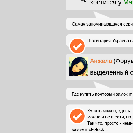
хостится у
Max
Самая запоминающаяся серия
Швейцария-Украина на
Анжела
(Форум
выделенный с
Где купить почтовый замок mu
Купить можно, здесь... 
можно и не в сети, но.
Так что, просто - нем
замке mul-t-lock...