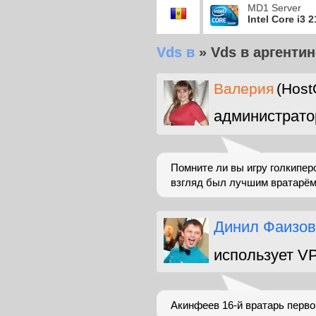
MD1 Server
Intel Core i3 
Vds в
»
Vds в аргентин
Валерия
(Host
администрато
Помните ли вы игру голкипер
взгляд был лучшим вратарём 
Динил Фаизов
использует V
Акинфеев 16-й вратарь первог