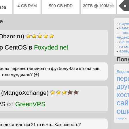
4 GB RAM
500 GB HDD
20TB @ 100Mbit
2120
е
-
наун
-
наде
-
хо
Obzor.ru)
яндек
-
ole 
р CentOS в
Foxyded net
-
ru ce
-
арен
Поп
ов на первенстве мира по футболу-06 и кто на ваш
Выдел
того мундиаля? (+)
пер
дру
(MangoXchange)
хос
са
PS от
GreenVPS
оши
сервер 1с
о десятилетия 21-го века...Как новость?