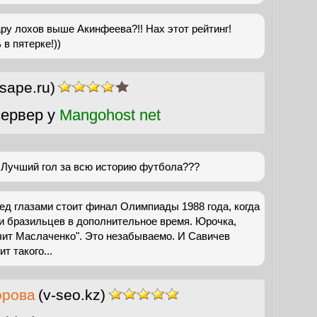
ару лохов выше Акинфеева?!! Нах этот рейтинг!
в пятерке!))
sape.ru)
ервер у
Mangohost net
.Лучший гол за всю историю футбола???
ред глазами стоит финал Олимпиады 1988 года, когда
и бразильцев в дополнительное время. Юрочка,
чит Маслаченко". Это незабываемо. И Савичев
т такого...
орова
(v-seo.kz)