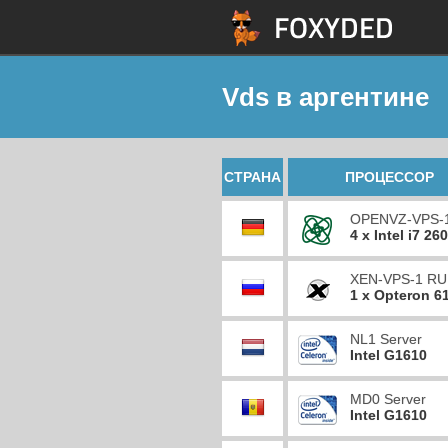
Vds в аргентине
СТРАНА
ПРОЦЕССОР
OPENVZ-VPS-
4 x Intel i7 26
XEN-VPS-1 RU
1 x Opteron 6
NL1 Server
Intel G1610
MD0 Server
Intel G1610