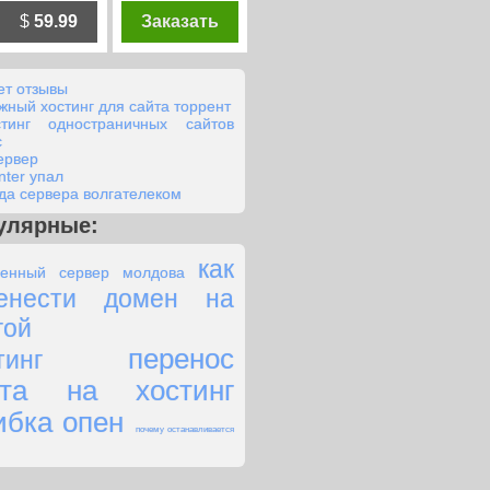
$
59.99
Заказать
ет отзывы
жный хостинг для сайта торрент
стинг одностраничных сайтов
с
сервер
nter упал
да сервера волгателеком
улярные:
как
енный сервер молдова
енести домен на
гой
перенос
тинг
йта на хостинг
бка опен
почему останавливается