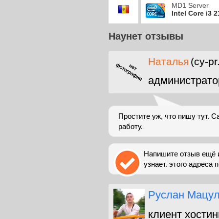
MD1 Server
Intel Core i3 
Наунет отзывы
Наталья
(cy-p
администрато
Простите уж, что пишу тут. С
работу.
Напишите отзыв ещё и т
узнает. этого адреса п
Руслан Мацу
клиент хостин