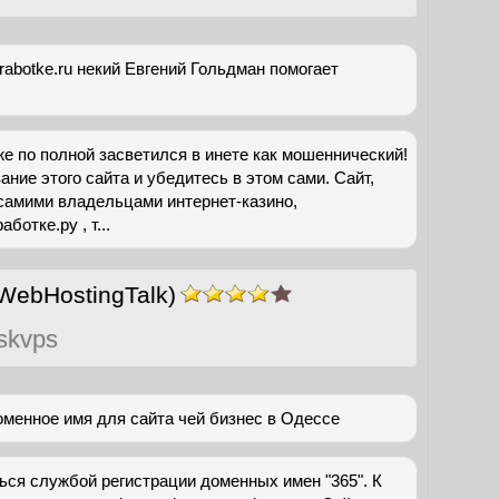
rabotke.ru некий Евгений Гольдман помогает
же по полной засветился в инете как мошеннический!
ание этого сайта и убедитесь в этом сами. Сайт,
 самими владельцами интернет-казино,
отке.ру , т...
WebHostingTalk)
skvps
доменное имя для сайта чей бизнес в Одессе
ся службой регистрации доменных имен "365". К