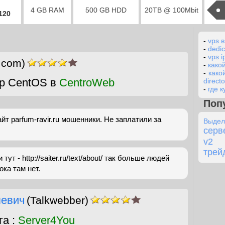
4 GB RAM
500 GB HDD
20TB @ 100Mbit
2120
-
vps 
-
dedic
-
vps i
r.com)
-
како
-
како
р CentOS в
CentroWeb
directo
-
где к
Поп
айт parfum-ravir.ru мошенники. Не заплатили за
Выде
сер
v2
трей
ут - http://saiter.ru/text/about/ так больше людей
ока там нет.
левич
(Talkwebber)
га :
Server4You