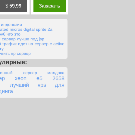
$
59.99
Заказать
в индонезии
ated micros digital sprite 2a
pv6 что это
й сервер лучше под jsp
й трафик идет на сервер с active
ry
упить нр сервер
улярные:
ленный сервер молдова
вер xeon e5 2658
лучший vps для
динга