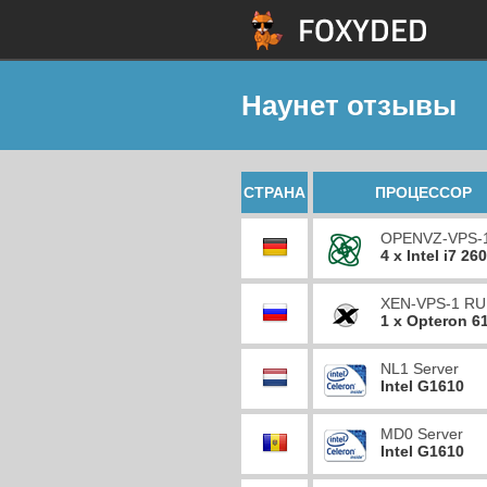
Наунет отзывы
СТРАНА
ПРОЦЕССОР
OPENVZ-VPS-
4 x Intel i7 26
XEN-VPS-1 RU
1 x Opteron 6
NL1 Server
Intel G1610
MD0 Server
Intel G1610