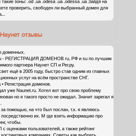
такие зоны: .od .ua .odesa .ua .odessa .ua Зайдя на
жете проверить, свободен ли выбранный домен для
...
Наунет отзывы
р доменных.
ru - РЕГИСТРАЦИЯ ДОМЕНОВ ru, РФ и su по лучшим
ямого партнера Наунет СП и Рег.ру.
вет ещё в 2005 году, быстро став одним из главных
ионных услуг на всём пространстве СНГ.
 • Регистрация доменов.
дал уже Naunet.ru. Хотел вот про свою проблему
инован но я такого просто не ожидал. Значит зарегал я
.
за помощью, на что был послан, т.к. я являюсь
е посредственно их. M где взять информацию про
нг, чтобы.
 с оценками пользователей, а также рейтинг
о хостинговых компаниях. Советы как выбрать