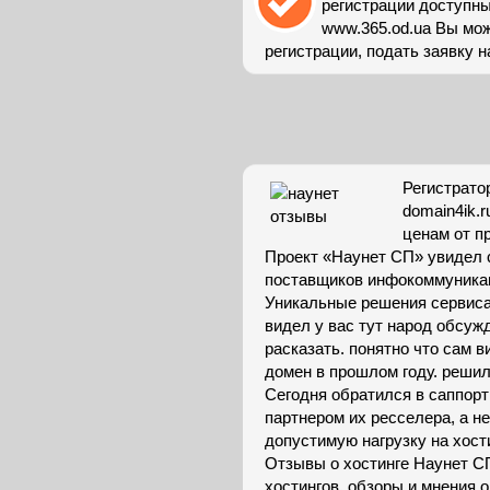
регистрации доступны 
www.365.od.ua Вы мо
регистрации, подать заявку на
Регистрато
domain4ik.
ценам от пр
Проект «Наунет СП» увидел с
поставщиков инфокоммуникац
Уникальные решения сервиса
видел у вас тут народ обсуж
расказать. понятно что сам в
домен в прошлом году. решил
Сегодня обратился в саппорт 
партнером их ресселера, а н
допустимую нагрузку на хости
Отзывы о хостинге Наунет СП
хостингов, обзоры и мнения 