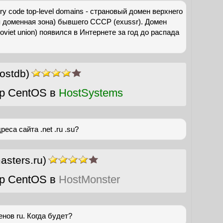
untry code top-level domains - cтрановый домен верхнего
 доменная зона) бывшего СССР (exussr). Домен
soviet union) появился в Интернете за год до распада
ostdb)
р CentOS в
HostSystems
еса сайта .net .ru .su?
sters.ru)
р CentOS в
HostMonster
нов ru. Когда будет?