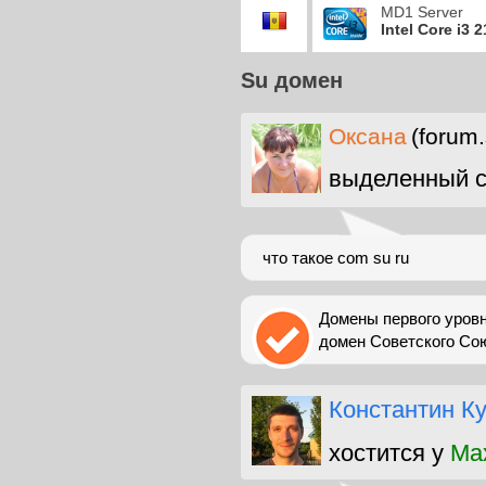
MD1 Server
Intel Core i3 
Su домен
Оксана
(forum.
выделенный с
что такое com su ru
Домены первого уровн
домен Советского Сою
Константин К
хостится у
Max