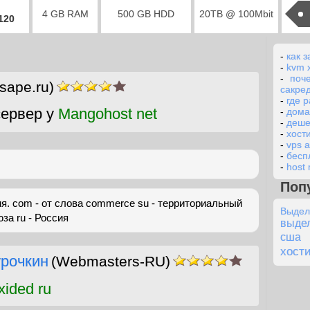
4 GB RAM
500 GB HDD
20TB @ 100Mbit
2120
-
как з
-
kvm 
-
поч
sape.ru)
сакре
-
где 
ервер у
Mangohost net
-
дома
-
деше
-
хост
-
vps 
-
бесп
-
host 
Поп
я. com - от слова commerce su - территориальный
Выде
за ru - Россия
выдел
сша
хости
урочкин
(Webmasters-RU)
ided ru