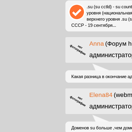
.su (su cctld) - su co
уровня (национальная
верхнего уровня .su (
СССР - 19 сентября...
Anna
(Форум h
администрато
Какая разница в окончание адр
Elena84
(webma
администрато
Доменов su больше ,чем доме