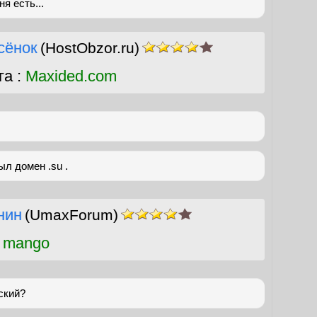
я есть...
сёнок
(HostObzor.ru)
га :
Maxided.com
л домен .su .
нин
(UmaxForum)
 mango
ский?