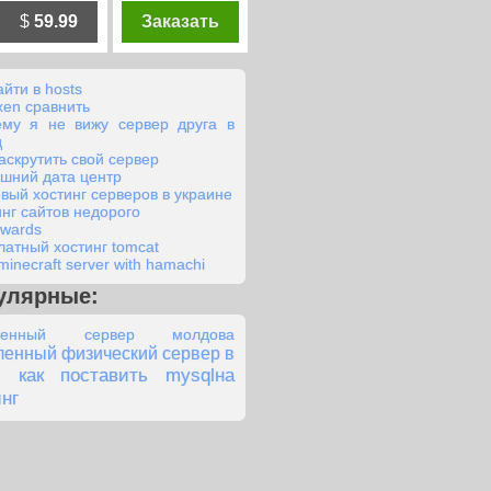
$
59.99
Заказать
айти в hosts
xen сравнить
ему я не вижу сервер друга в
д
раскрутить свой сервер
шний дата центр
вый хостинг серверов в украине
инг сайтов недорого
awards
латный хостинг tomcat
minecraft server with hamachi
улярные:
ленный сервер молдова
енный физический сервер в
как поставить mysqlна
нг