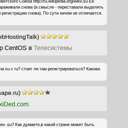
ветского Союза http://ru.wikipedia.org/wiki/.su Ее
ораживали снова (в смысле - переставали выделять
 регистрацию снова). По сути ничем не отличается.
bHostingTalk)
р CentOS в
Телесистемы
а su с ru? стоит ли там регистрироваться? Какова
sape.ru)
xiDed.com
ен .su? Как думаете,в какой стране может быть