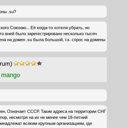
оны .su?
ого Союзаю... Её когда-то хотели убрать, но
то вней было зарегестрировано несколько тысяч
ена на домен .su была большой, т.к. спрос на домены
rum)
 mango
ен. Означает СССР. Такие адреса на территории СНГ
пор, несмотря на их не менее чем 18-летний
ринадлежат всяким крупным организациям, где