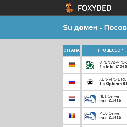
Su домен - Посо
СТРАНА
ПРОЦЕССОР
OPENVZ-VPS-
4 x Intel i7 26
XEN-VPS-1 RU
1 x Opteron 6
NL1 Server
Intel G1610
MD0 Server
Intel G1610