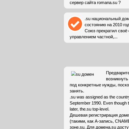
сервер сайта romana.su ?
.su национальный дом
состоянию на 2010 го
Союз прекратил своё 
управлением частной,...
Предварите
возникнуть
под конкретные нужды, поск
занять.
.su was assigned as the country
September 1990. Even though th
later, the.su top-level.
Дешевая регистрирация доме
(такими, как А-запись, CNAM
зоне.su. Для домена.su досту