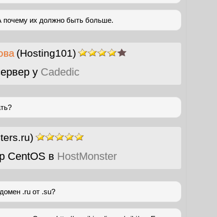
А почему их должно быть больше.
ова
(Hosting101)
ервер у
Cadedic
ать?
ers.ru)
р CentOS в
HostMonster
омен .ru от .su?