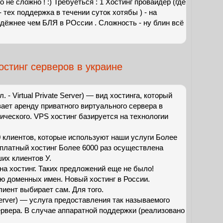
о не сложно ! :) Требуеться : 1 Хостинг провайдер (где
- тех поддержка в течении суток хотябы ) - на
дёжнее чем БЛЯ в РОссии . Сложность - ну блин всё
стинг серверов в украине
л. - Virtual Private Server) — вид хостинга, который
ает аренду приватного виртуального сервера в
ического. VPS хостинг базируется на технологии
 клиентов, которые используют наши услуги Более
платный хостинг Более 6000 раз осуществлена
их клиентов У.
а хостинг. Таких предложений еще не было!
ю доменных имен. Новый хостинг в России.
иент выбирает сам. Для того.
 Server) — услуга предоставления так называемого
рвера. В случае аппаратной поддержки (реализовано