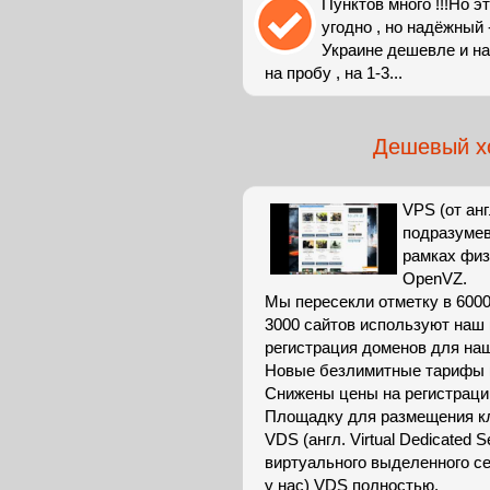
Пунктов много !!!Но эт
угодно , но надёжный 
Украине дешевле и на
на пробу , на 1-3...
Дешевый хо
VPS (от анг
подразумев
рамках физ
OpenVZ.
Мы пересекли отметку в 6000
3000 сайтов используют наш 
регистрация доменов для наш
Новые безлимитные тарифы н
Снижены цены на регистраци
Площадку для размещения кл
VDS (англ. Virtual Dedicated
виртуального выделенного се
у нас) VDS полностью.