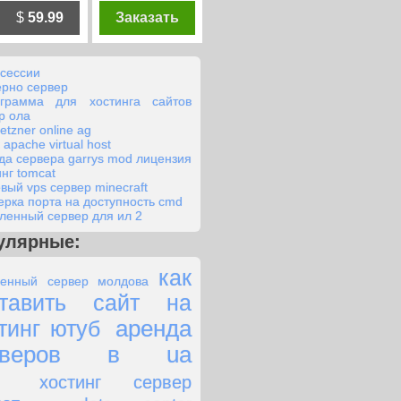
$
59.99
Заказать
x сессии
рно сервер
ограмма для хостинга сайтов
р ола
etzner online ag
 apache virtual host
да сервера garrys mod лицензия
инг tomcat
вый vps сервер minecraft
ерка порта на доступность cmd
ленный сервер для ил 2
улярные:
как
енный сервер молдова
ставить сайт на
аренда
тинг ютуб
рверов в ua
хостинг сервер