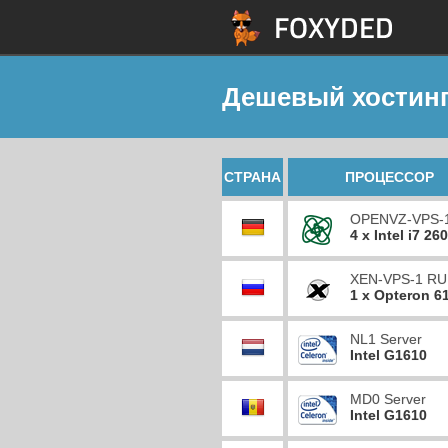
Дешевый хостинг
СТРАНА
ПРОЦЕССОР
OPENVZ-VPS-
4 x Intel i7 26
XEN-VPS-1 RU
1 x Opteron 6
NL1 Server
Intel G1610
MD0 Server
Intel G1610