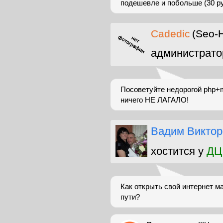
подешевле и побольше (30 руб
Cadedic
(Seo-H
администрато
Посоветуйте недорогой php+my
ничего НЕ ЛАГАЛО!
Вадим Виктор
хостится у
ДЦ
Как открыть свой интернет м
пути?