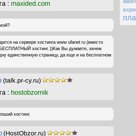
ави
га :
maxided.com
expe
пла
акой?
одится на сервере хостинга www ufanet ru (вместо
 БЕСПЛАТНЫЙ хостинг. ))Как Вы думаете, зачем
дну единственную страницу, да еще и на бесплатном
в
(talk.pr-cy.ru)
га :
hostobzornik
роший хостинг.
о
(HostObzor.ru)