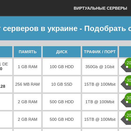
ВИРТУАЛЬНЫЕ СЕРВЕРЫ
 серверов в украине - Подобрать 
ПАМЯТЬ
ДИСК
ТРАФИК / ПОРТ
-2
1 DE
1 GB RAM
100 GB HDD
350Gb @ 1Gbit
00
-3
256 MB RAM
10 GB SSD
15TB @ 100Mbit
128
-3
2 GB RAM
500 GB HDD
1TB @ 100Mbit
-2
2 GB RAM
500 GB HDD
15TB @ 100Mbit