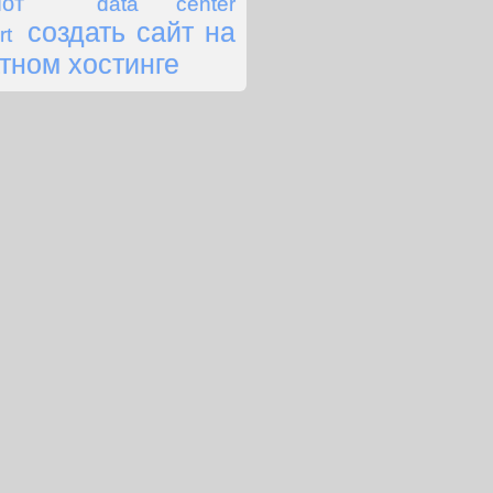
лот
data center
создать сайт на
rt
тном хостинге