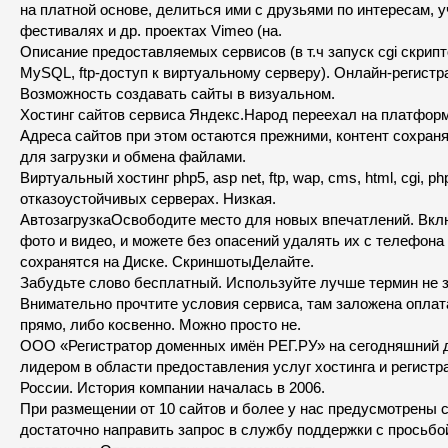
на платной основе, делиться ими с друзьями по интересам, у
фестивалях и др. проектах Vimeo (на.
Описание предоставляемых сервисов (в т.ч запуск cgi скрипт
MySQL, ftp-доступ к виртуальному серверу). Онлайн-регистр
Возможность создавать сайты в визуальном.
Хостинг сайтов сервиса Яндекс.Народ переехал на платформ
Адреса сайтов при этом остаются прежними, контент сохран
для загрузки и обмена файлами.
Виртуальный хостинг php5, asp net, ftp, wap, cms, html, cgi, ph
отказоустойчивых серверах. Низкая.
АвтозагрузкаОсвободите место для новых впечатлений. Вкл
фото и видео, и можете без опасений удалять их с телефон
сохранятся на Диске. СкриншотыДелайте.
Забудьте слово бесплатный. Используйте лучше термин не з
Внимательно прочтите условия сервиса, там заложена оплата
прямо, либо косвенно. Можно просто не.
ООО «Регистратор доменных имён РЕГ.РУ» на сегодняшний 
лидером в области предоставления услуг хостинга и регист
России. История компании началась в 2006.
При размещении от 10 сайтов и более у нас предусмотрены с
достаточно направить запрос в службу поддержки с просьбо