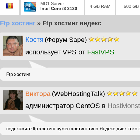
MD1 Server
4 GB RAM
500 GB
Intel Core i3 2120
Ftp хостинг
»
Ftp хостинг яндекс
Костя
(Форум Sape)
использует VPS от
FastVPS
Ftp хостинг
Виктора
(WebHostingTalk)
администратор CentOS в
HostMonst
подскажите ftp хостинг нужен хостинг типо Яндекс диск токо с