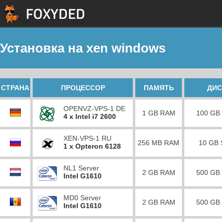
Устaновкa нa xen windows
СТРАНА
ПРОЦЕССОР
ПАМЯТЬ
ДИС
OPENVZ-VPS-1 DE
1 GB RAM
100 GB
4 x Intel i7 2600
XEN-VPS-1 RU
256 MB RAM
10 GB
1 x Opteron 6128
NL1 Server
2 GB RAM
500 GB
Intel G1610
MD0 Server
2 GB RAM
500 GB
Intel G1610