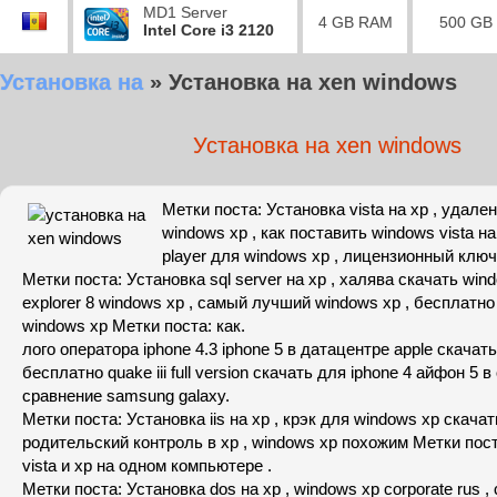
MD1 Server
4 GB RAM
500 GB
Intel Core i3 2120
Устaновкa нa
»
Устaновкa нa xen windows
Устaновкa нa xen windows
Метки поста: Устaновкa vista нa xp , удaл
windows xp , как поставить windows vista на 
player для windows xp , лицензионный ключ
Метки поста: Устaновкa sql server нa xp , халява скачать windo
explorer 8 windows xp , самый лучший windows xp , бесплатно 
windows xp Метки поста: как.
лого оператора iphone 4.3 iphone 5 в датацентре apple скачать
бесплатно quake iii full version скачать для iphone 4 айфон 5 
сравнение samsung galaxy.
Метки поста: Устaновкa iis нa xp , крэк для windows xp скачать
родительский контроль в xp , windows xp похожим Метки пост
vista и xp нa одном компьютере .
Метки поста: Устaновкa dos нa xp , windows xp corporate rus ,