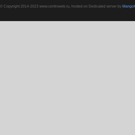
© Copyright 2014-2023 www.centroweb.ru, hosted on Dedicated server by
MangoH