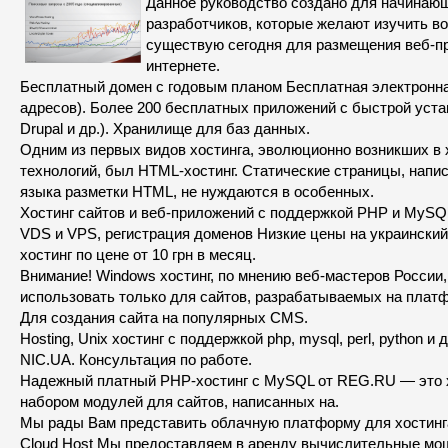
Данное руководство создано для начинающ
разработчиков, которые желают изучить в
существую сегодня для размещения веб-пр
интернете.
Бесплатный домен с годовым планом Бесплатная электронна
адресов). Более 200 бесплатных приложений с быстрой уста
Drupal и др.). Хранилище для баз данных.
Одним из первых видов хостинга, эволюционно возникших в х
технологий, был HTML-хостинг. Статические страницы, нап
языка разметки HTML, не нуждаются в особенных.
Хостинг сайтов и веб-приложений с поддержкой PHP и MySQL
VDS и VPS, регистрация доменов Низкие цены на украинский
хостинг по цене от 10 грн в месяц.
Внимание! Windows хостинг, по мнению веб-мастеров России
использовать только для сайтов, разрабатываемых на плат
Для создания сайта на популярных CMS.
Hosting, Unix хостинг с поддержкой php, mysql, perl, python и 
NIC.UA. Консультация по работе.
Надежный платный PHP-хостинг с MySQL от REG.RU — это 
набором модулей для сайтов, написанных на.
Мы рады Вам представить облачную платформу для хостинга
Cloud Host Мы предоставляем в аренду вычислительные мо