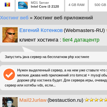
MD1 Server
4 GB RAM
500 GB
Intel Core i3 2120
Хостинг веб
»
Хостинг веб приложений
Евгений Котенков
(Webmasters-RU)
клиент хостинга :
tier4 датацентр
Запустить java сервер на бесплатном php хостинге
Нужен выделенный сервер, а на нем уже ставьте что 
мелких джава web приложений это tomcat + mysql обы
дороже php хостинга будет. Для сервера игры, очеви
сервер или хотябы vds, если...
Mail2Jurlaw
(bestauction.ru)