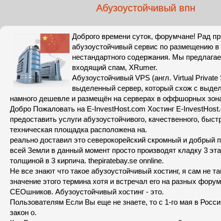
Абузоустойчивый впн
Доброго времени суток, форумчане! Рад п
абузоустойчивый сервис по размещению в 
нестандартного содержания. Мы предлагае
входящий спам, XRumer.
Абузоустойчивый VPS (англ. Virtual Private
выделенный сервер, который схож с выде
намного дешевле и размещён на серверах в оффшорных зона
Добро Пожаловать на E-InvestHost.com Хостинг E-InvestHost
предоставить услуги абузоустойчивого, качественного, быст
техническая площадка расположена на.
реально доставил это северокорейский скромный и добрый п
всей Земли в данный момент просто производят кладку 3 эт
толщиной в 3 кирпича. thepiratebay.se onnline.
Не все знают что такое абузоустойчивый хостинг, я сам не та
значение этого термина хотя и встречал его на разных фору
СЕОшников. Абузоустойчивый хостинг - это.
Пользователям Если Вы еще не знаете, то с 1-го мая в Росси
закон о.