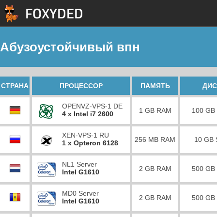
Абузоустойчивый впн
СТРАНА
ПРОЦЕССОР
ПАМЯТЬ
ДИС
OPENVZ-VPS-1 DE
1 GB RAM
100 GB
4 x Intel i7 2600
XEN-VPS-1 RU
256 MB RAM
10 GB
1 x Opteron 6128
NL1 Server
2 GB RAM
500 GB
Intel G1610
MD0 Server
2 GB RAM
500 GB
Intel G1610