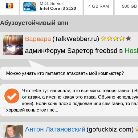
MD1 Server
4 GB RAM
500 GB
Intel Core i3 2120
Абузоустойчивый впн
Варвара
(TalkWebber.ru)
админФорум Sapeтор freebsd в
Hos
Можно узнать кто пытается атаковать мой компьютер?
Что тебе тут написали, это всё мягко говоря гавно :)
от атаки, а именно какая это атака. Обычно использ
кони). Если конь плохо подкован или сам гавно, то па
хороший конь стоит не...
Антон Латановский
(gofuckbiz.com)