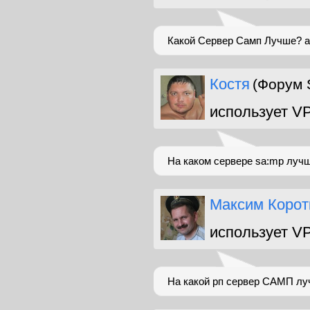
Какой Сервер Самп Лучше? ar
Костя
(Форум 
использует V
На каком сервере sa:mp лучш
Максим Корот
использует V
На какой рп сервер САМП лу