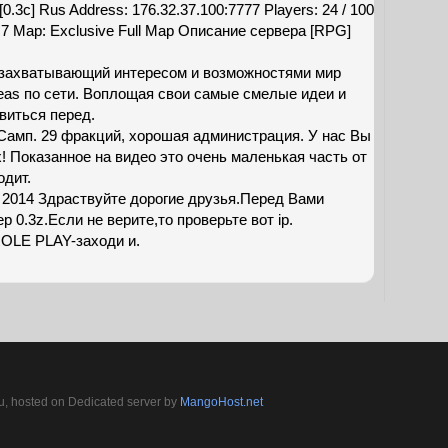
3c] Rus Address: 176.32.37.100:7777 Players: 24 / 100
.7 Map: Exclusive Full Map Описание сервера [RPG]
 захватывающий интересом и возможностями мир
eas по сети. Воплощая свои самые смелые идеи и
виться перед.
Самп. 29 фракций, хорошая администрация. У нас Вы
! Показанное на видео это очень маленькая часть от
одит.
1, 2014 Здраствуйте дорогие друзья.Перед Вами
 0.3z.Если не верите,то проверьте вот ip.
ROLE PLAY-заходи и.
, hosted on Dedicated server by
MangoHost.net