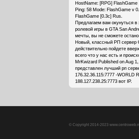
HostName: [RPG] FlashGame [0.
Ping: 58 Mode: FlashGame v 0
FlashGame [0.3c] Rus.
Предлагаем вам окунуться в
ролевой игры в GTA San Andr
мечты, вы не сможете остано
Новый, классный РП сервер 
действительно пойдете вверх
всего что у нас есть и происх
MrKwizard Published on Aug 
представлен лучший рп сервер
176.32.36.115:7777 -WORLD 
188.127.238.25:7773 вот IP.
© Copyright 2014-2023 www.centroweb.ru