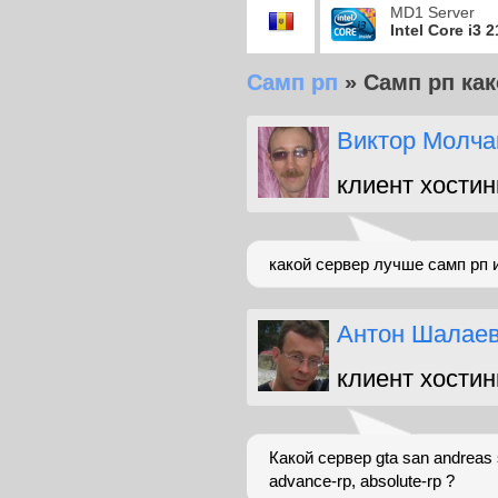
MD1 Server
Intel Core i3 
Самп рп
»
Самп рп ка
Виктор Молча
клиент хостин
какой сервер лучше самп рп 
Антон Шалае
клиент хостин
Какой сервер gta san andreas 
advance-rp, absolute-rp ?