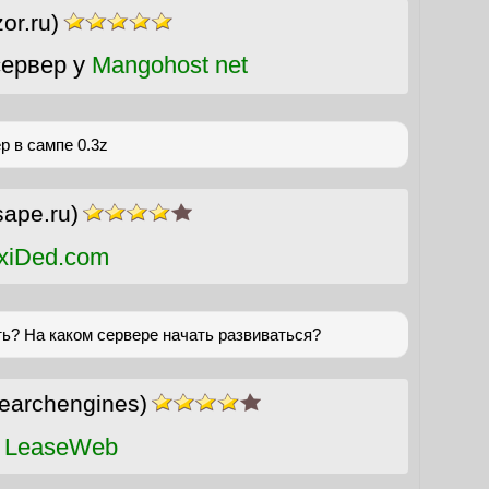
or.ru)
ервер у
Mangohost net
р в сампе 0.3z
sape.ru)
xiDed.com
ь? На каком сервере начать развиваться?
earchengines)
 LeaseWeb