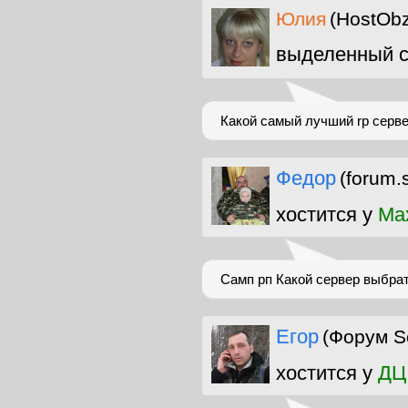
Юлия
(HostObz
выделенный с
Какой самый лучший rp серве
Федор
(forum.
хостится у
Ma
Самп рп Какой сервер выбрат
Егор
(Форум S
хостится у
ДЦ