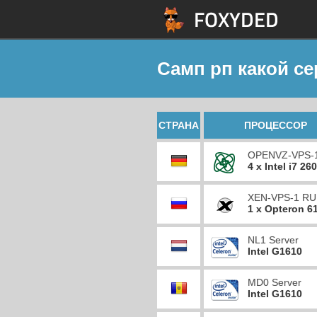
Самп рп какой с
СТРАНА
ПРОЦЕССОР
OPENVZ-VPS-
4 x Intel i7 26
XEN-VPS-1 RU
1 x Opteron 6
NL1 Server
Intel G1610
MD0 Server
Intel G1610