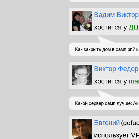
Вадим Виктор
хостится у
ДЦ
Как закрыть дом в самп рп? 
Виктор Федор
хостится у
man
Какой сервер самп лучше: Ак
Евгений
(gofu
использует V