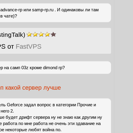
advance-rp или samp-rp.ru . И одинаковы ли там
в чате)?
ingTalk)
PS от
FastVPS
р на самп 03z кроме dimond rp?
п какой сервер лучше
ль Geforce задал вопрос в категории Прочие и
него 2.
ше будет дрифт сервера ну не знаю как другим ну
е работа по мне работа не очень эти здавание на
гое некоторые любят война по.