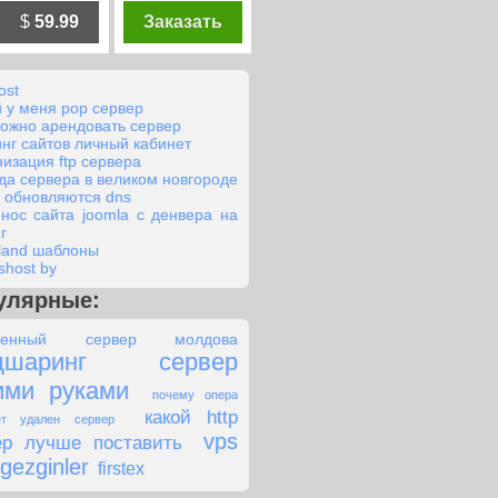
$
59.99
Заказать
ost
й у меня рор сервер
можно арендовать сервер
инг сайтов личный кабинет
низация ftp сервера
да сервера в великом новгороде
а обновляются dns
нос сайта joomla с денвера на
г
eland шаблоны
shost by
улярные:
ленный сервер молдова
рдшаринг сервер
ими руками
почему опера
какой http
ет удален сервер
vps
ер лучше поставить
 gezginler
firstex