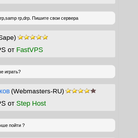
p,samp rp,drp. Пишите свои сервера
Sape)
PS от
FastVPS
е играть?
ков
(Webmasters-RU)
PS от
Step Host
чше пойти ?