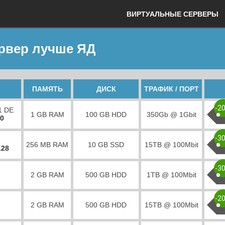
ВИРТУАЛЬНЫЕ СЕРВЕРЫ
ервер лучше ЯД
ПАМЯТЬ
ДИСК
ТРАФИК / ПОРТ
-2
1 DE
1 GB RAM
100 GB HDD
350Gb @ 1Gbit
00
-3
256 MB RAM
10 GB SSD
15TB @ 100Mbit
128
-3
2 GB RAM
500 GB HDD
1TB @ 100Mbit
-2
2 GB RAM
500 GB HDD
15TB @ 100Mbit