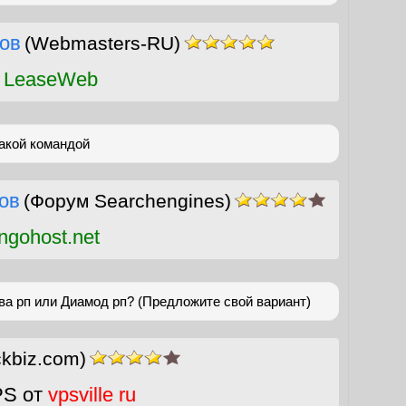
ов
(Webmasters-RU)
 LeaseWeb
какой командой
ов
(Форум Searchengines)
gohost.net
ва рп или Диамод рп? (Предложите свой вариант)
ckbiz.com)
PS от
vpsville ru