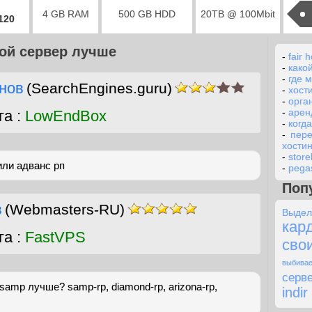
4 GB RAM
500 GB HDD
20TB @ 100Mbit
2120
кой сервер лучше
-
fair h
-
како
-
где 
нов
(SearchEngines.guru)
-
хост
-
орга
-
арен
га :
LowEndBox
-
когд
-
пере
хостин
-
stor
или адванс рп
-
pega
Поп
в
(Webmasters-RU)
Выде
ка
га :
FastVPS
сво
выбива
серв
samр лучше? samp-rp, diamond-rp, arizona-rp,
indir