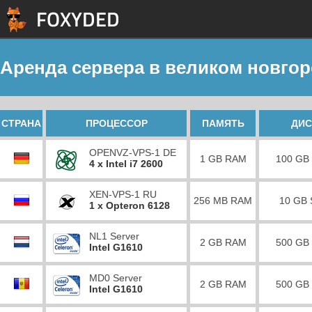
Аренда сервера в великом новго
СТРАНА
ПРОЦЕССОР
ПАМЯТЬ
ДИС
OPENVZ-VPS-1 DE
1 GB RAM
100 GB
4 x Intel i7 2600
XEN-VPS-1 RU
256 MB RAM
10 GB
1 x Opteron 6128
NL1 Server
2 GB RAM
500 GB
Intel G1610
MD0 Server
2 GB RAM
500 GB
Intel G1610