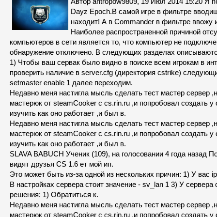
Автор antropow9809, 19 Июл 2014 15:20 Я 
Dayz Epoch.В самой игре в фильтре вводиш
находит! А в Commander в фильтре ввожу и
Наиболее распространенной причиной отсу
компьютеров в сети является то, что компьютер не подключе
обнаружение отключено. В следующих разделах описываютс
1) Чтобы ваш сервак было видно в поиске всем игрокам в и
проверить наличие в server.cfg (директория cstrike) следующи
setmaster enable 1 далее переходим.
Недавно меня настигла мысль сделать тест мастер сервер ,
мастерюк от steamCooker с cs.rin.ru ,и попробовал создать у 
изучить как оно работает ,и был в.
Недавно меня настигла мысль сделать тест мастер сервер ,
мастерюк от steamCooker с cs.rin.ru ,и попробовал создать у 
изучить как оно работает ,и был в.
SLAVA BABUCH Ученик (109), на голосовании 4 года назад П
видят друзья CS 1.6 ет мой ип.
Это может быть из-за одной из нескольких причин: 1) У вас i
В настройках сервера стоит значение - sv_lan 1 3) У сервера
решения: 1) Обратиться к.
Недавно меня настигла мысль сделать тест мастер сервер ,
мастерюк от steamCooker с cs.rin.ru ,и попробовал создать у 