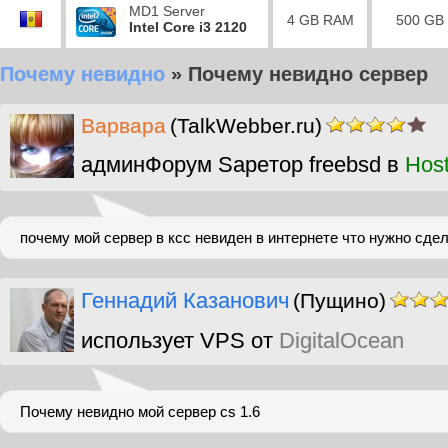
MD1 Server
4 GB RAM
500 GB
Intel Core i3 2120
Почему невидно
»
Почему невидно сервер
Варвара
(TalkWebber.ru)
админФорум Sapeтор freebsd в
Hos
почему мой сервер в ксс невиден в интернете что нужно сде
Геннадий Казанович
(Пущино)
использует VPS от
DigitalOcean
Почему невидно мой сервер cs 1.6