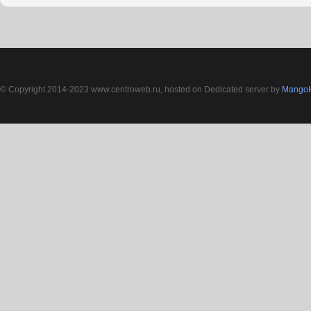
© Copyright 2014-2023 www.centroweb.ru, hosted on Dedicated server by
MangoH