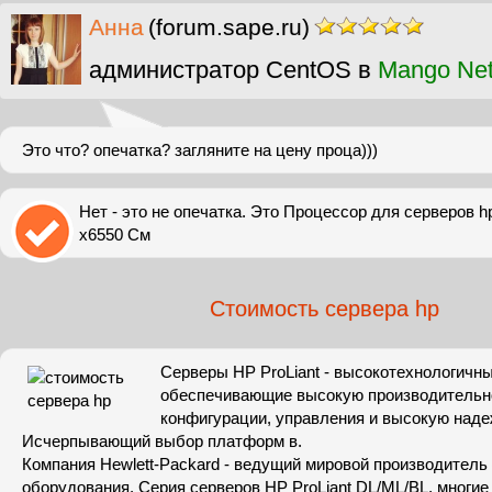
Анна
(forum.sape.ru)
администратор CentOS в
Mango Ne
Это что? опечатка? загляните на цену проца)))
Нет - это не опечатка. Это Процессор для серверов h
x6550 См
Стоимость сервера hp
Серверы HP ProLiant - высокотехнологичн
обеспечивающие высокую производительно
конфигурации, управления и высокую наде
Исчерпывающий выбор платформ в.
Компания Hewlett-Packard - ведущий мировой производитель
оборудования. Серия серверов HP ProLiant DL/ML/BL, многие