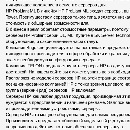
лидирующее положение в сегменте серверов для.
HP ProLiant ML В линейку HP ProLiant ML входят серверы, в
Tower. Преимуществом серверов такого типа, является низка
стоимость и обширные возможности для.
В бизнесе время обретает стоимостные параметры, поэтом
серверы HP Proliant серии DL, ML. Купите в SK Server Techno
оборудование, и сэкономленные часы станут.
Компания Brigo специализируется на поставках и продажах с
лидирующего производителя в сфере обработки и хранения 
знаете необходимую конфигурацию сервера, с.
Компания ITELON предлагает купить серверы HP по доступн
доставкой. На нашем сайте вы сможете узнать всю необход
Расположение моделей серверов HP на этой странице соотв
позиционированию компанией HP с точки зрения целевого на
группа (верхний ряд) серверов HP включает.
Серверы HP, как любая другая продукция, производимая эти
нуждается в представлении и излишней рекламе. Являясь 
и производительными устройствами, серверы.
Серверы HP это мощное оборудование для самых ресурсоем
Производитель предлагает обширный модельный ряд куда в
непрерывного действия, которые обеспечат непрерывную.