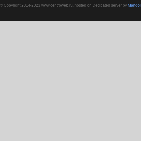
© Copyright 2014-2023 www.centroweb.ru, hosted on Dedicated server by
MangoH