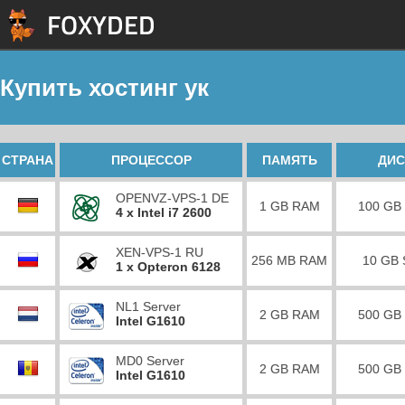
Купить хостинг ук
СТРАНА
ПРОЦЕССОР
ПАМЯТЬ
ДИС
OPENVZ-VPS-1 DE
1 GB RAM
100 GB
4 x Intel i7 2600
XEN-VPS-1 RU
256 MB RAM
10 GB
1 x Opteron 6128
NL1 Server
2 GB RAM
500 GB
Intel G1610
MD0 Server
2 GB RAM
500 GB
Intel G1610