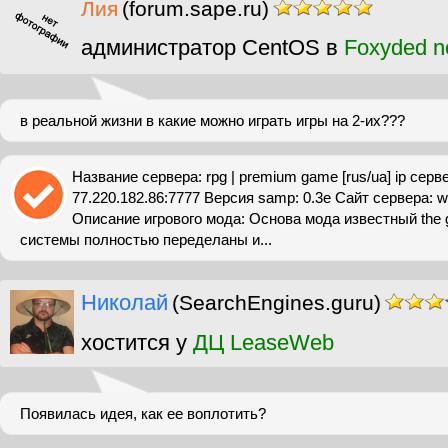
Лия
(forum.sape.ru)
администратор CentOS в
Foxyded n
в реальной жизни в какие можно играть игры на 2-их???
Название сервера: rpg | premium game [rus/ua] ip серв
77.220.182.86:7777 Версия samp: 0.3e Сайт сервера:
Описание игрового мода: Основа мода известный the g
системы полностью переделаны и...
Николай
(SearchEngines.guru)
хостится у
ДЦ LeaseWeb
Появилась идея, как ее воплотить?