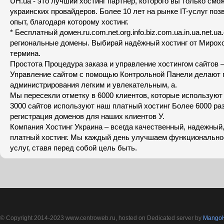
UH.ua - это лучший хостинг партнер, которого вы только смо
украинских провайдеров. Более 10 лет на рынке IT-услуг поз
опыт, благодаря которому хостинг.
* Бесплатный домен.ru.com.net.org.info.biz.com.ua.in.ua.net.ua
региональные домены. Выбирай надёжный хостинг от Мирохо
термина.
Простота Процедура заказа и управление хостингом сайтов –
Управление сайтом с помощью Контрольной Панели делают 
администрирования легким и увлекательным, а.
Мы пересекли отметку в 6000 клиентов, которые используют
3000 сайтов используют наш платный хостинг Более 6000 ра
регистрация доменов для наших клиентов У.
Компания Хостинг Украина – всегда качественный, надежны
платный хостинг. Мы каждый день улучшаем функционально
услуг, ставя перед собой цель быть.
© Copyright 2014-2023 www.centroweb.ru, hosted on Dedicated server by
MangoH