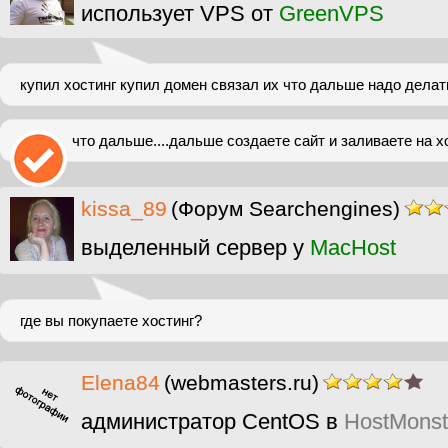
использует VPS от
GreenVPS
купил хостинг купил домен связал их что дальше надо делат
что дальше....дальше создаете сайт и заливаете на х
kissa_89
(Форум Searchengines)
выделенный сервер у
MacHost
где вы покупаете хостинг?
Elena84
(webmasters.ru)
администратор CentOS в
HostMonst