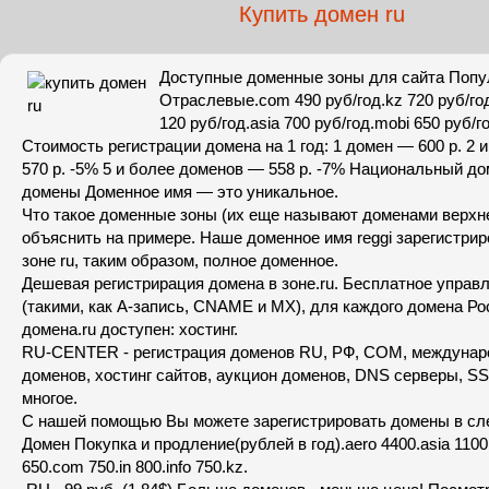
Купить домен ru
Доступные доменные зоны для сайта Поп
Отраслевые.com 490 руб/год.kz 720 руб/год.
120 руб/год.asia 700 руб/год.mobi 650 руб/
Стоимость регистрации домена на 1 год: 1 домен — 600 р. 2
570 р. -5% 5 и более доменов — 558 р. -7% Национальный д
домены Доменное имя — это уникальное.
Что такое доменные зоны (их еще называют доменами верхне
объяснить на примере. Наше доменное имя reggi зарегистри
зоне ru, таким образом, полное доменное.
Дешевая регистрирация домена в зоне.ru. Бесплатное упра
(такими, как А-запись, CNAME и MX), для каждого домена Рос
домена.ru доступен: хостинг.
RU-CENTER - регистрация доменов RU, РФ, COM, междунар
доменов, хостинг сайтов, аукцион доменов, DNS серверы, S
многое.
С нашей помощью Вы можете зарегистрировать домены в сл
Домен Покупка и продление(рублей в год).aero 4400.asia 1100.
650.com 750.in 800.info 750.kz.