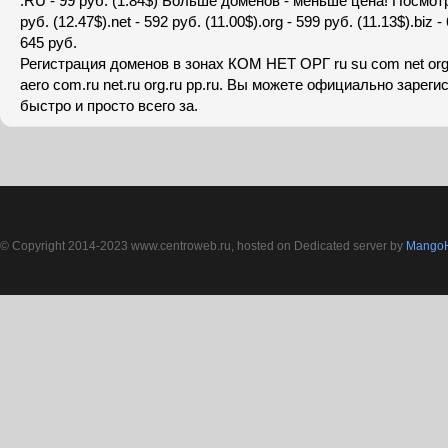
.RU - 99 руб. (1.84$) Больше доменов - меньше цена! Посмотр
руб. (12.47$).net - 592 руб. (11.00$).org - 599 руб. (11.13$).biz - 
645 руб.
Регистрация доменов в зонах КОМ НЕТ ОРГ ru su com net org b
aero com.ru net.ru org.ru pp.ru. Вы можете официально зареги
быстро и просто всего за.
© Copyright 2014-2023 www.centroweb.ru, hosted on Dedicated server by
MangoH