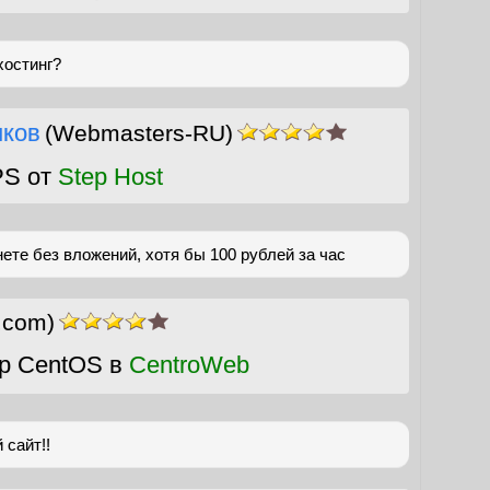
хостинг?
нков
(Webmasters-RU)
PS от
Step Host
нете без вложений, хотя бы 100 рублей за час
r.com)
р CentOS в
CentroWeb
 сайт!!