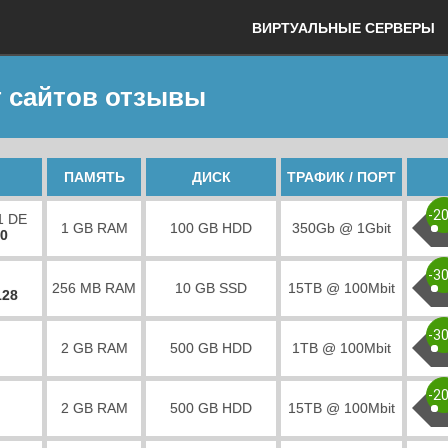
ВИРТУАЛЬНЫЕ СЕРВЕРЫ
 сайтов отзывы
ПАМЯТЬ
ДИСК
ТРАФИК / ПОРТ
-2
1 DE
1 GB RAM
100 GB HDD
350Gb @ 1Gbit
00
-3
256 MB RAM
10 GB SSD
15TB @ 100Mbit
128
-3
2 GB RAM
500 GB HDD
1TB @ 100Mbit
-2
2 GB RAM
500 GB HDD
15TB @ 100Mbit