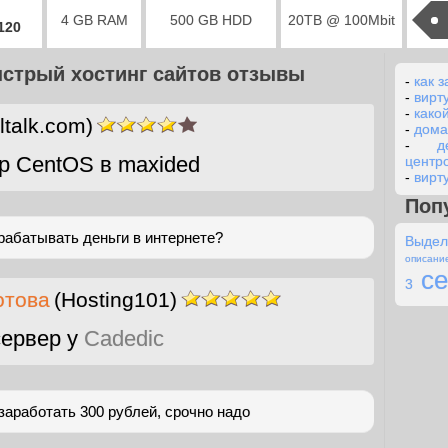
4 GB RAM
500 GB HDD
20TB @ 100Mbit
2120
стрый хостинг сайтов отзывы
-
как з
-
вирт
-
како
ltalk.com)
-
дома
-
д
р CentOS в maxided
центр
-
вирт
Поп
рабатывать деньги в интернете?
Выде
описани
се
3
отова
(Hosting101)
ервер у
Cadedic
заработать 300 рублей, срочно надо