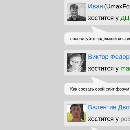
Иван
(UmaxFo
хостится у
ДЦ
посоветуйте надежный хостин
Виктор Федор
хостится у
man
Как сосзать свой сайт форум
Валентин Дво
хостится у
poi