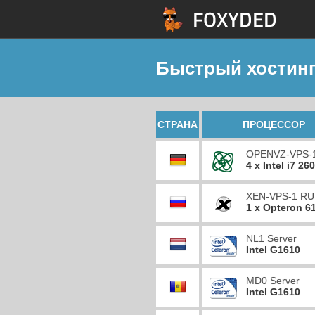
Быстрый хостинг
СТРАНА
ПРОЦЕССОР
OPENVZ-VPS-
4 x Intel i7 26
XEN-VPS-1 RU
1 x Opteron 6
NL1 Server
Intel G1610
MD0 Server
Intel G1610