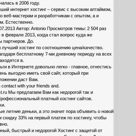
алась в 2006 году.
ший интернет хостинг – сервис с высоким аптаймом,
о веб-мастерам и разработчикам с опытом, а и
. Естественно.
7.2013 Автор: Antonio Просмотров темы: 2 504 раз
 в феврале 2013, когда стал вопрос куда же
ы партнеров. До.
 лучший хостинг по соотношению цена/качество.
агодаря бесплатному 7-ми дневному периоду на всех
аходятся в.
ги в Интернете довольно легко - главное, отнестись
ень выгодно иметь свой сайт, который при
ложении даст Вам.
contact with your friends and.
t.ru Мы предлагаем Вам как недорогой так и
e Профессиональный платный хостинг сайтов.
ки.
е летние деньки, а это значит пора объявить о новой
м скидку 33% на первый платеж по хостингу, чтобы
вно.
ный, быстрый и недорогой Хостинг с защитой от