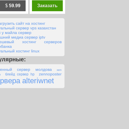
$
59.99
Заказать
агрузить сайт на хостинг
уальный сервер vps казахстан
й у майла сервер
шний медиа сервер iptv
ешевый хостинг серверов
обанка
уальный хостинг linux
улярные:
ленный сервер молдова
xen
zennoposter
блейд сервер hp
е
рвера alteriwnet