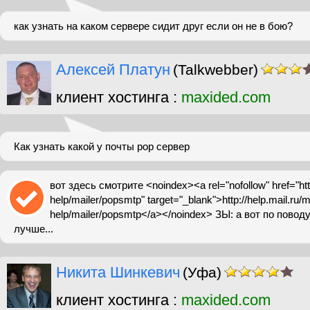
как узнать на каком сервере сидит друг если он не в бою?
Алексей Платун
(Talkwebber)
клиент хостинга :
maxided.com
Как узнать какой у почты pop сервер
вот здесь смотрите <noindex><a rel="nofollow" href="http:
help/mailer/popsmtp" target="_blank">http://help.mail.ru/m
help/mailer/popsmtp</a></noindex> ЗЫ: а вот по повод
лучше...
Никита Шинкевич
(Уфа)
клиент хостинга :
maxided.com