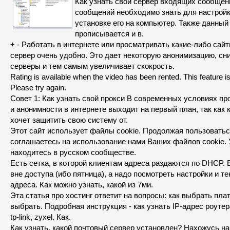
Как узнать свой сервер входящих сообще
сообщений необходимо знать для настройк
установке его на компьютер. Также данный
прописывается и в.
+ - Работать в интернете или просматривать какие-либо сайт
сервер очень удобно. Это дает некоторую анонимизацию, сни
серверы и тем самым увеличивает скокрость.
Rating is available when the video has been rented. This feature is
Please try again.
Совет 1: Как узнать свой прокси В современных условиях п
и анонимности в интернете выходит на первый план, так как
хочет защитить свою систему от.
Этот сайт использует файлы cookie. Продолжая пользовать
соглашаетесь на использование нами Ваших файлов cookie.
находитесь в русском сообществе.
Есть сетка, в которой клиентам адреса раздаются по DHCP. 
вне доступа (ибо пятница), а надо посмотреть настройки и 
адреса. Как можно узнать, какой из 7ми.
Эта статья про хостинг ответит на вопросы: как выбрать пла
выбрать. Подробная инструкция - как узнать IP-адрес роутера w
tp-link, zyxel. Как.
Как узнать, какой почтовый сервер установлен? Нахожусь на