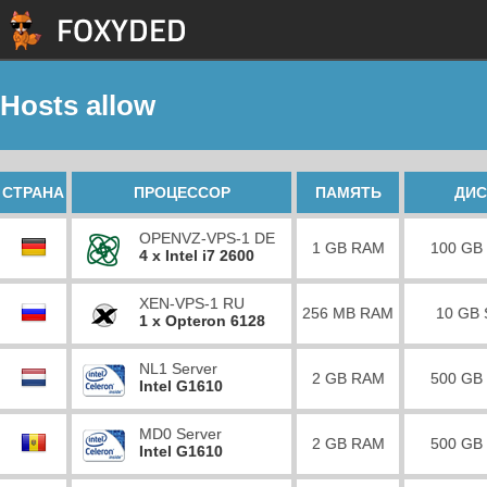
Hosts allow
СТРАНА
ПРОЦЕССОР
ПАМЯТЬ
ДИС
OPENVZ-VPS-1 DE
1 GB RAM
100 GB
4 x Intel i7 2600
XEN-VPS-1 RU
256 MB RAM
10 GB
1 x Opteron 6128
NL1 Server
2 GB RAM
500 GB
Intel G1610
MD0 Server
2 GB RAM
500 GB
Intel G1610