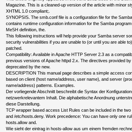
Magazine. This is a cleaned-up version of the article with minor st
XHTML 1.0 compliant;.
SYNOPSIS. The smb.conf file is a configuration file for the Samba
contains runtime configuration information for the Samba programs
MeSH definition, the.
This following instructions will help provide your Samba server so
security vulnerabilities if you are unable to (or until you are able t
patched.
Compatibility: Available in Apache HTTP Server 2.3 as a compatibi
previous versions of Apache httpd 2.x. The directives provided b
deprecated by the new.
DESCRIPTION This manual page describes a simple access contr
based on client (host name/address, user name), and server (pr
name/address) patterns. Examples.
Der vorliegende Abschnitt beschreibt die Syntax der Konfigurations
netzwerkrelevantem Inhalt. Die alphabetische Anordnung unterstr
diese Darstellung.
TCP wrapper based access List Rules can be included in the two fi
and /etc/hosts.deny. Work precedence: You can have only one rule
hosts.allow and.
Wie sieht der eintrag in hosts-allow aus um einem fremden rechner