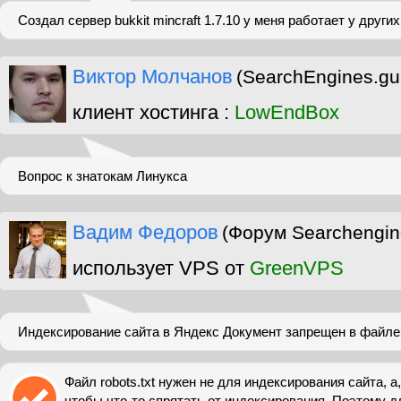
Создал сервер bukkit mincraft 1.7.10 у меня работает у других
Виктор Молчанов
(SearchEngines.gu
клиент хостинга :
LowEndBox
Вопрос к знатокам Линукса
Вадим Федоров
(Форум Searchengin
использует VPS от
GreenVPS
Индексирование сайта в Яндекс Документ запрещен в файле r
Файл robots.txt нужен не для индексирования сайта, а,
чтобы что-то спрятать от индексирования. Поэтому д