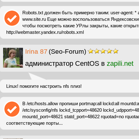
Robots.txt должен быть примерно таким: user-agent: * al
www.site.ru Еще можно воспользоваться Яндексовски
чтобы посмотреть какие УРлы закрыты, какие открыт
http://webmaster.yandex.ru/robots.xml
Irina 87
(Seo-Forum)
администратор CentOS в
zapili.net
Linux! помогите настроить nfs плиз!
В /etc/hosts.allow пропиши portmap:all lockd:all mountd:all
/etc/sysconfig/nfs lockd_tcpport=48620 lockd_udpport=4
mountd_port=48621 statd_port=48622 rquotad=no rquota
соответствующие порты...