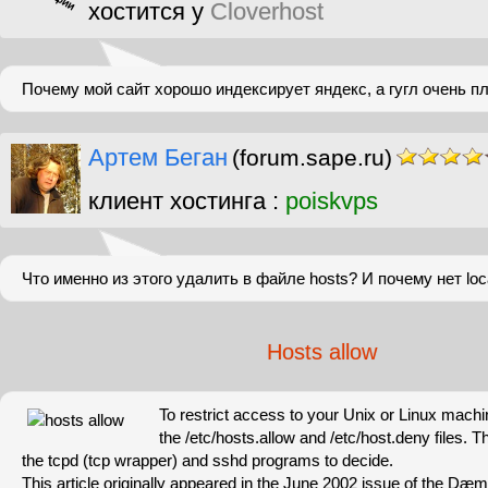
хостится у
Cloverhost
Почему мой сайт хорошо индексирует яндекс, а гугл очень п
Артем Беган
(forum.sape.ru)
клиент хостинга :
poiskvps
Что именно из этого удалить в файле hosts? И почему нет loc
Hosts allow
To restrict access to your Unix or Linux mach
the /etc/hosts.allow and /etc/host.deny files. T
the tcpd (tcp wrapper) and sshd programs to decide.
This article originally appeared in the June 2002 issue of the D