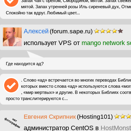
Запах чая с орехом, Смородиной, мятой. Запах свеже
мятой. Запах утренней розы Иль сиреневый дух, Отм
Спокойно так вдруг. Любимый цвет...
Алексей
(forum.sape.ru)
использует VPS от
mango network so
Где находится ад?
. Слово «ад» встречается во многих переводах Библи
которых вместо слова «ад» используются слова «мог
, «мир мертвых» и другие. В некоторых Библиях соо
просто транслитерируются с...
Евгения Скрипник
(Hosting101)
администратор CentOS в
HostMonst