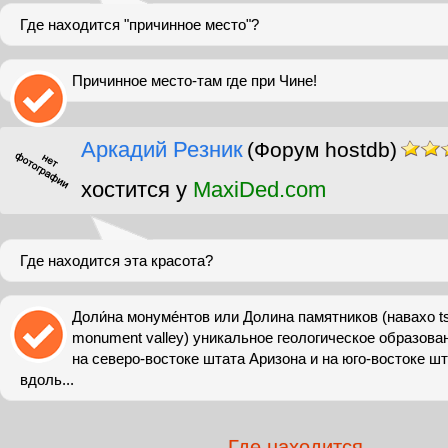
Где находится "причинное место"?
Причинное место-там где при Чине!
Аркадий Резник
(Форум hostdb)
хостится у
MaxiDed.com
Где находится эта красота?
Доли́на монуме́нтов или Долина памятников (навахо tsé b
monument valley) уникальное геологическое образова
на северо-востоке штата Аризона и на юго-востоке ш
вдоль...
Где находится