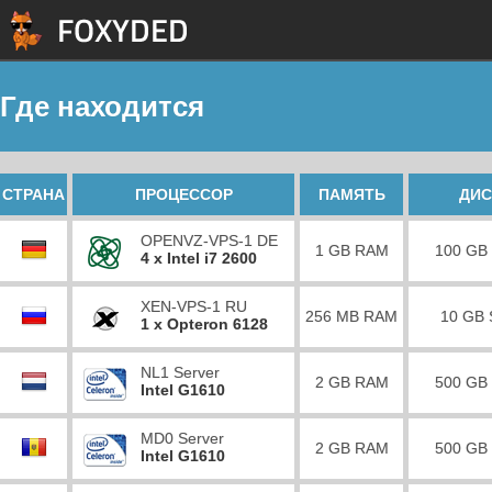
Где находится
СТРАНА
ПРОЦЕССОР
ПАМЯТЬ
ДИС
OPENVZ-VPS-1 DE
1 GB RAM
100 GB
4 x Intel i7 2600
XEN-VPS-1 RU
256 MB RAM
10 GB
1 x Opteron 6128
NL1 Server
2 GB RAM
500 GB
Intel G1610
MD0 Server
2 GB RAM
500 GB
Intel G1610