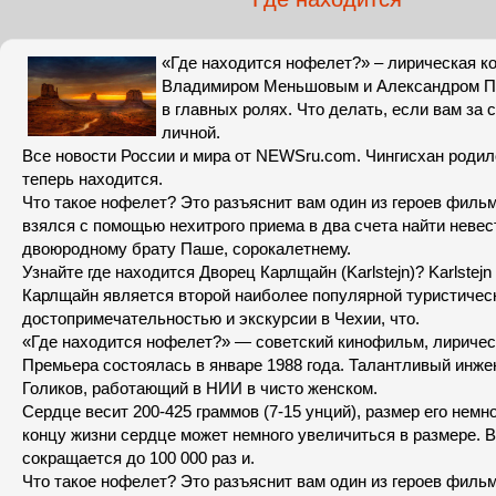
«Где находится нофелет?» – лирическая ко
Владимиром Меньшовым и Александром 
в главных ролях. Что делать, если вам за с
личной.
Все новости России и мира от NEWSru.com. Чингисхан родилс
теперь находится.
Что такое нофелет? Это разъяснит вам один из героев филь
взялся с помощью нехитрого приема в два счета найти невес
двоюродному брату Паше, сорокалетнему.
Узнайте где находится Дворец Карлщайн (Karlstejn)? Karlstejn
Карлщайн является второй наиболее популярной туристичес
достопримечательностью и экскурсии в Чехии, что.
«Где находится нофелет?» — советский кинофильм, лиричес
Премьера состоялась в январе 1988 года. Талантливый инж
Голиков, работающий в НИИ в чисто женском.
Сердце весит 200-425 граммов (7-15 унций), размер его немн
концу жизни сердце может немного увеличиться в размере. В
сокращается до 100 000 раз и.
Что такое нофелет? Это разъяснит вам один из героев фильм