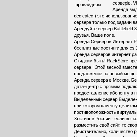
серверів, V
Аренда выде
dedicated ) это использован
сервера только под задачи в
Арендуйте сервер Battlefield
друзья. Ваше поле.
Аренда Серверов Интернет Р
бесплатные хостинги для cs 1
Аренда серверов интернет ра
Скидкам быть! RackStore пре
сервера ! Этой весной вместе
предложение на новый мощны
Аренда сервера в Москве. Б
дата–центр с прямым подклю
предоставление абоненту в п
Выделенный сервер Выделенны
при котором клиенту целико
противоположность виртуаль
Хостинг в России - если вы к
разместить свой сайт, то ско
Действительно, количество р