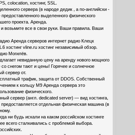
PS, colocation, хостинг, SSL.
ленного сервера (в народе дедик , а по-английски -
ие предоставленного выделенного физического
ашего проекта. Аренда.
 3 и возьмите все в свои руки. Ваши правила. Ваши
адио Аренда серверов интернет радио Клецк
.6 хостинг vline.ru хостинг независимый обзор.
дио Могилёв.
длагает невиданную цену на аренду нового мощного
 со снегом тают и цены! Горячее и солнечное
й сервер от.
есплатный трафик, защита от DDOS. Собственный
чением к кольцу М9 Аренда сервера это
ользование физического.
й сервер (англ. dedicated server) — вид хостинга,
м предоставляется отдельная физическая машина (в
ному.
огда ни будь искали на каком российском хостинге
рее всего сталкивались с проблемой выбора.
оссийских.