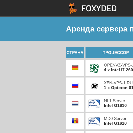
Аренда сервера
СТРАНА
ПРОЦЕССОР
OPENVZ-VPS-
4 x Intel i7 26
XEN-VPS-1 RU
1 x Opteron 6
NL1 Server
Intel G1610
MD0 Server
Intel G1610