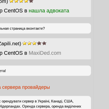
com)
р CentOS в
нашла адвоката
льная страница вконтакте?
Zapili.net)
р CentOS в
MaxiDed.com
ета!
 сервера провайдеры
 орендувати сервер в Україні, Канаді, США,
 Нідерландах. Оренда сервера, оренда виділених