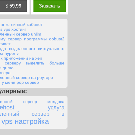
$
59.99
Заказать
инг ru личный кабинет
s vps хостинг
ленный сервер unlim
ему сервер программы gobust2
ечает
нда выделенного виртуального
а hyper v
ск приложений на xen
к серверу выделить больше
и qumo
ервера
ленный сервер на роутере
й у меня рор сервер
улярные:
ленный сервер молдова
lehost
услуга
еленный сервер в
vps настройка