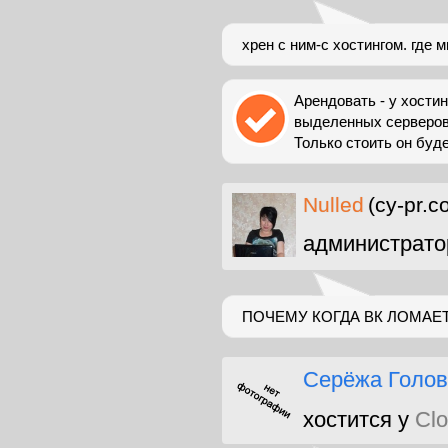
хрен с ним-с хостингом. где 
Арендовать - у хости
выделенных серверов. 
Только стоить он буд
Nulled
(cy-pr.c
администрато
ПОЧЕМУ КОГДА ВК ЛОМАЕТ
Серёжа Голов
хостится у
Clo