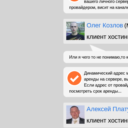
вашего личного серве
провайдером, висит на канале
Олег Козлов
(
клиент хостин
Или я чего то не понимаю,то
Динамический адрес м
аренды на сервере, в
Если адрес от провай
посмотреть срок аренды...
Алексей Плат
клиент хостин