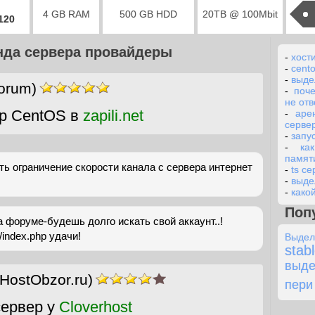
4 GB RAM
500 GB HDD
20TB @ 100Mbit
2120
нда сервера провайдеры
-
хост
-
cento
-
выде
orum)
-
поч
не отв
р CentOS в
zapili.net
-
аре
сервер
-
запу
-
ка
памят
ть ограничение скорости канала с сервера интернет
-
ts с
-
выде
-
како
Поп
 форуме-будешь долго искать свой аккаунт..!
/index.php удачи!
Выде
stab
выд
(HostObzor.ru)
пери
ервер у
Cloverhost