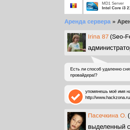
MD1 Server
Intel Core i3 
Аренда сервера
»
Аре
Irina 87
(Seo-F
администрато
Есть ли способ удаленно сня
провайдера!?
упомянешь моё имя на
http://www.hackzona.ru
Пасечкина О.
выделенный с