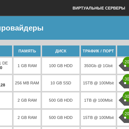
ВИРТУАЛЬНЫЕ СЕРВЕРЫ
 провайдеры
ПАМЯТЬ
ДИСК
ТРАФИК / ПОРТ
-2
1 DE
1 GB RAM
100 GB HDD
350Gb @ 1Gbit
00
-3
256 MB RAM
10 GB SSD
15TB @ 100Mbit
128
-3
2 GB RAM
500 GB HDD
1TB @ 100Mbit
-2
2 GB RAM
500 GB HDD
15TB @ 100Mbit