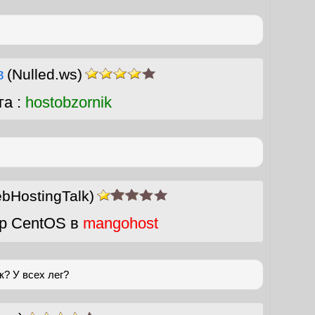
в
(Nulled.ws)
га :
hostobzornik
bHostingTalk)
р CentOS в
mangohost
к? У всех лег?