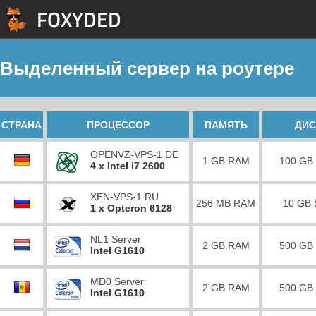
Выделенный сервер на роутере
СТРАНА
ПРОЦЕССОР
ПАМЯТЬ
ДИС
OPENVZ-VPS-1 DE
1 GB RAM
100 GB
4 x Intel i7 2600
XEN-VPS-1 RU
256 MB RAM
10 GB
1 x Opteron 6128
NL1 Server
2 GB RAM
500 GB
Intel G1610
MD0 Server
2 GB RAM
500 GB
Intel G1610