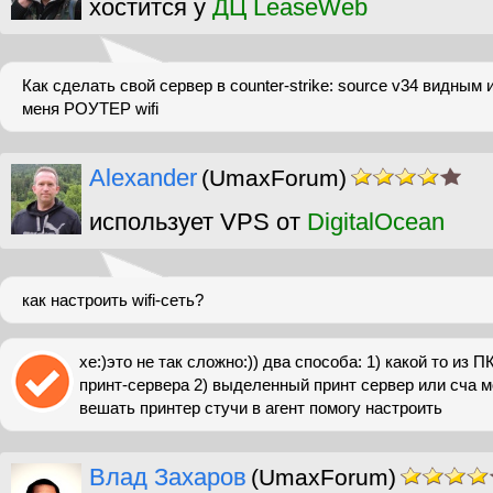
хостится у
ДЦ LeaseWeb
Как сделать свой сервер в counter-strike: source v34 видным 
меня РОУТЕР wifi
Alexander
(UmaxForum)
использует VPS от
DigitalOcean
как настроить wifi-cеть?
хе:)это не так сложно:)) два способа: 1) какой то из 
принт-сервера 2) выделенный принт сервер или сча м
вешать принтер стучи в агент помогу настроить
Влад Захаров
(UmaxForum)