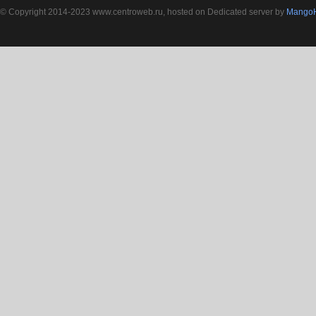
© Copyright 2014-2023 www.centroweb.ru, hosted on Dedicated server by
MangoH