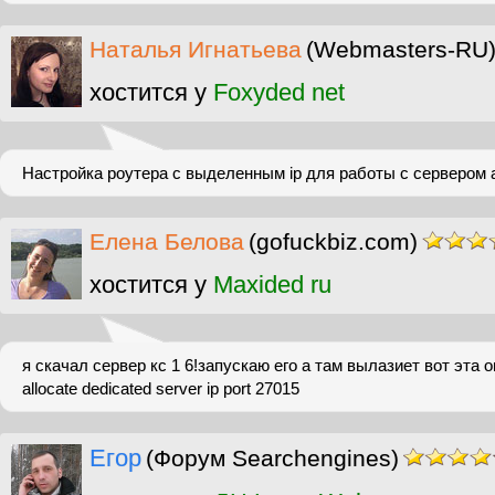
Наталья Игнатьева
(Webmasters-RU
хостится у
Foxyded net
Настройка роутера с выделенным ip для работы с сервером a
Елена Белова
(gofuckbiz.com)
хостится у
Maxided ru
я скачал сервер кс 1 6!запускаю его а там вылазиет вот эта 
allocate dedicated server ip port 27015
Егор
(Форум Searchengines)