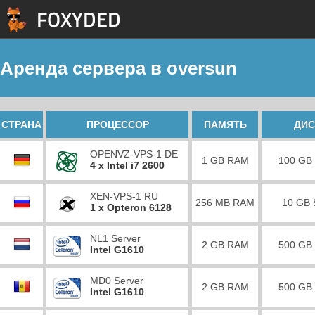
Аренда сервера в oversun
СТРАНА
ПРОЦЕССОР
ПАМЯТЬ
ДИС
OPENVZ-VPS-1 DE
1 GB RAM
100 GB
4 x Intel i7 2600
XEN-VPS-1 RU
256 MB RAM
10 GB
1 x Opteron 6128
NL1 Server
2 GB RAM
500 GB
Intel G1610
MD0 Server
2 GB RAM
500 GB
Intel G1610