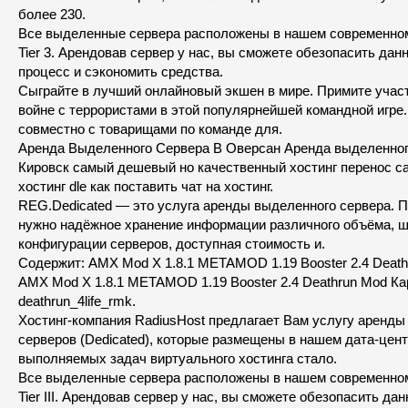
более 230.
Все выделенные сервера расположены в нашем современном
Tier 3. Арендовав сервер у нас, вы сможете обезопасить дан
процесс и сэкономить средства.
Сыграйте в лучший онлайновый экшен в мире. Примите участ
войне с террористами в этой популярнейшей командной игре
совместно с товарищами по команде для.
Аренда Выделенного Сервера В Оверсан Аренда выделенног
Кировск самый дешевый но качественный хостинг перенос са
хостинг dle как поставить чат на хостинг.
REG.Dedicated — это услуга аренды выделенного сервера. П
нужно надёжное хранение информации различного объёма, 
конфигурации серверов, доступная стоимость и.
Содержит: AMX Mod X 1.8.1 METAMOD 1.19 Booster 2.4 Deat
AMX Mod X 1.8.1 METAMOD 1.19 Booster 2.4 Deathrun Mod Ка
deathrun_4life_rmk.
Хостинг-компания RadiusHost предлагает Вам услугу аренд
серверов (Dedicated), которые размещены в нашем дата-цент
выполняемых задач виртуального хостинга стало.
Все выделенные сервера расположены в нашем современном
Tier III. Арендовав сервер у нас, вы сможете обезопасить да