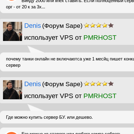
Винду 2000 или linex ставить. Если полноценный серв
орг - от 20 к за 3х...
Denis
(Форум Sape)
использует VPS от
PMRHOST
почему танки онлайн не включаютса уже 1 месйц пишет конк
сервер
Denis
(Форум Sape)
использует VPS от
PMRHOST
Где можно купить сервер БУ. или дешево.
Его можно из старого или любого компа собрать