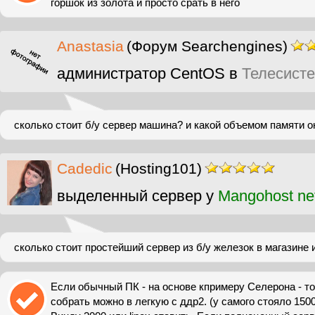
горшок из золота и просто срать в него
Anastasia
(Форум Searchengines)
администратор CentOS в
Телесист
сколько стоит б/у сервер машина? и какой объемом памяти 
Cadedic
(Hosting101)
выделенный сервер у
Mangohost ne
сколько стоит простейший сервер из б/у железок в магазине 
Если обычный ПК - на основе кпримеру Селерона - то 
собрать можно в легкую с ддр2. (у самого стояло 150