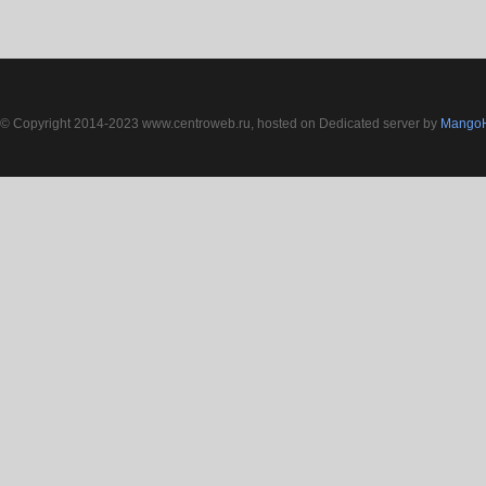
© Copyright 2014-2023 www.centroweb.ru, hosted on Dedicated server by
MangoH