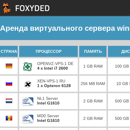
Аренда виртуального сервера wind
СТРАНА
ПРОЦЕССОР
ПАМЯТЬ
ДИС
OPENVZ-VPS-1 DE
1 GB RAM
100 GB
4 x Intel i7 2600
XEN-VPS-1 RU
256 MB RAM
10 GB
1 x Opteron 6128
NL1 Server
2 GB RAM
500 GB
Intel G1610
MD0 Server
2 GB RAM
500 GB
Intel G1610