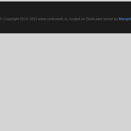
© Copyright 2014-2023 www.centroweb.ru, hosted on Dedicated server by
MangoH