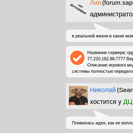
Лия
(forum.sap
администрато
в реальной жизни в какие мож
Название сервера: rpg 
77.220.182.86:7777 В
Описание игрового мод
системы полностью передела
Николай
(Sear
хостится у
ДЦ
Появилась идея, как ее вопл