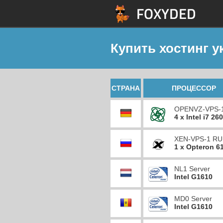
Купить хостинг у
СТРАНА
ПРОЦЕССОР
OPENVZ-VPS-
4 x Intel i7 26
XEN-VPS-1 RU
1 x Opteron 6
NL1 Server
Intel G1610
MD0 Server
Intel G1610