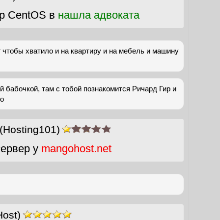
р CentOS в
нашла адвоката
г чтобы хватило и на квартиру и на мебель и машину
й бабочкой, там с тобой познакомится Ричард Гир и
во
(Hosting101)
ервер у
mangohost.net
Host)