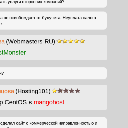
ать услуги сторонних компаний?
а не освобождает от бухучета. Неуплата налога
ук
ва
(Webmasters-RU)
stMonster
и?
пцова
(Hosting101)
р CentOS в
mangohost
сделал сайт с коммерческой направленностью и