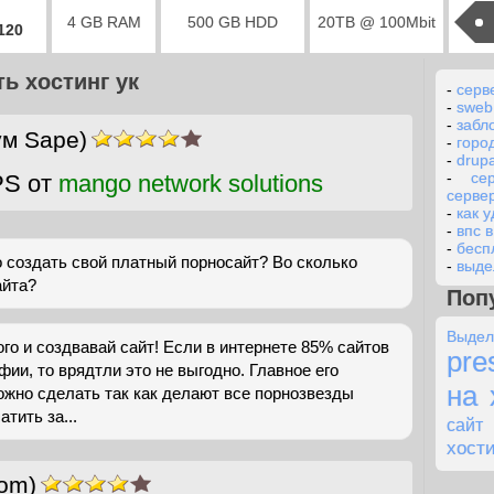
4 GB RAM
500 GB HDD
20TB @ 100Mbit
2120
ть хостинг ук
-
серве
-
sweb
-
забл
ум Sape)
-
горо
-
drup
-
се
PS от
mango network solutions
серве
-
как 
-
впс 
-
бесп
 создать свой платный порносайт? Во сколько
-
выде
айта?
Поп
Выде
го и создвавай сайт! Если в интернете 85% сайтов
pre
ии, то врядтли это не выгодно. Главное его
на 
ожно сделать так как делают все порнозвезды
тить за...
сайт
хост
com)