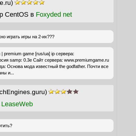
e.ru)
р CentOS в
Foxyded net
но играть игры на 2-их???
| premium game [rus/ua] ip сервера:
ерсия samp: 0.3e Сайт сервера: www.premiumgame.ru
а: Основа мода известный the godfather. Почти все
ны и...
chEngines.guru)
 LeaseWeb
отить?