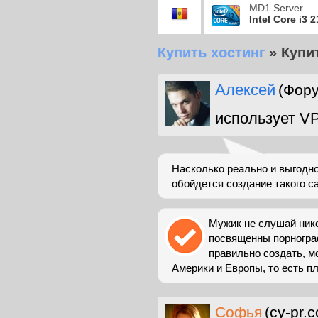
MD1 Server
Intel Core i3 
Купить хостинг
»
Купи
Алексей
(Фор
использует V
Насколько реально и выгодно
обойдется создание такого с
Мужик не слушай нико
посвященны порнограф
правильно создать, м
Америки и Европы, то есть пла
Софья
(cy-pr.