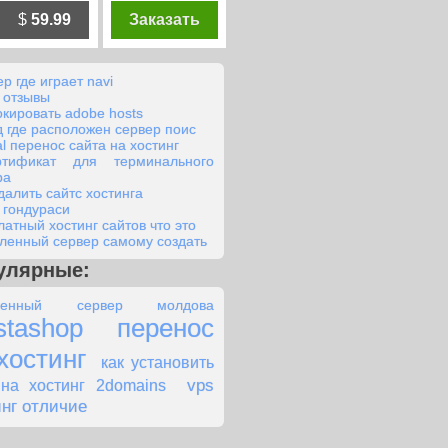
$
59.99
Заказать
р где играет navi
 отзывы
окировать adobe hosts
д где расположен сервер поис
al перенос сайта на хостинг
ртификат для терминального
ра
удалить сайтс хостинга
в гондураси
латный хостинг сайтов что это
ленный сервер самому создать
улярные:
ленный сервер молдова
stashop перенос
хостинг
как установить
vps
 на хостинг 2domains
инг отличие