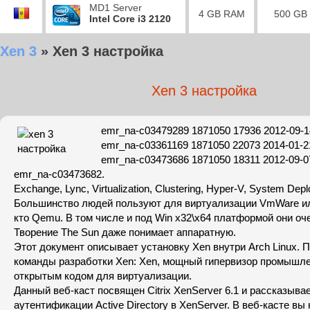
MD1 Server
4 GB RAM
500 GB
Intel Core i3 2120
Xen 3
»
Xen 3 настройка
Xen 3 настройка
emr_na-c03479289 1871050 17936 2012-09-1
emr_na-c03361169 1871050 22073 2014-01-2
emr_na-c03473686 1871050 18311 2012-09-0
emr_na-c03473682.
Exchange, Lync, Virtualization, Clustering, Hyper-V, System Dep
Большинство людей пользуют для виртуализации VmWare или
кто Qemu. В том числе и под Win x32\x64 платформой они оч
Творение The Sun даже понимает аппаратную.
Этот документ описывает установку Xen внутри Arch Linux. 
команды разработки Xen: Xen, мощный гипервизор промышле
открытым кодом для виртуализации.
Данный веб-каст посвящен Citrix XenServer 6.1 и рассказыва
аутентификации Active Directory в XenServer. В веб-касте в