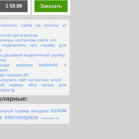
$
59.99
Заказать
перенос сайта на хостинг vii
рогой vps в россии
вление хостингом сайта это
 подключить vps сервер для
с
ть дешевый выделенный сервер
omp
енда сервера battlefield 4
layer
да сервера tf2
ыгрузить сайт на хостинг ютуб
кой сервер dlna лучше для
зора lg
улярные:
взлом
енный сервер молдова
к
internetspace
muse host tab