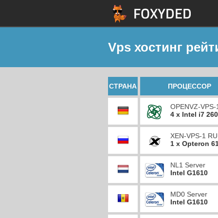
Vps хостинг рейт
СТРАНА
ПРОЦЕССОР
OPENVZ-VPS-
4 x Intel i7 26
XEN-VPS-1 RU
1 x Opteron 6
NL1 Server
Intel G1610
MD0 Server
Intel G1610