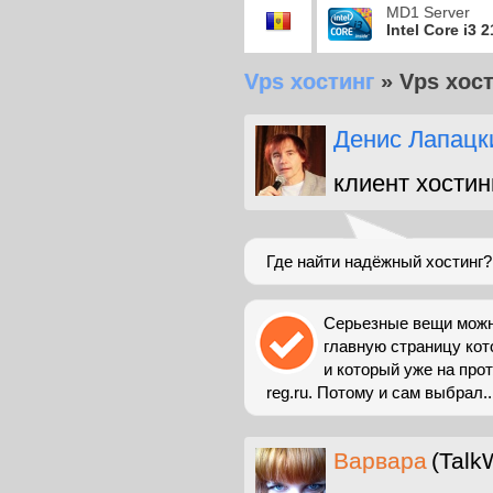
MD1 Server
Intel Core i3 
Vps хостинг
»
Vps хост
Денис Лапацк
клиент хостин
Где найти надёжный хостинг?
Серьезные вещи можно
главную страницу кот
и который уже на про
reg.ru. Потому и сам выбрал..
Варвара
(Talk