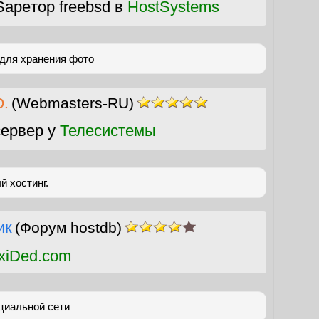
apeтор freebsd в
HostSystems
 для хранения фото
Ю.
(Webmasters-RU)
ервер у
Телесистемы
 хостинг.
ик
(Форум hostdb)
xiDed.com
циальной сети