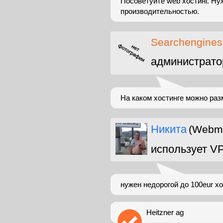
Посоветуйте web хостинг. Ну
производительностью.
Searchengines
администрато
На каком хостинге можно раз
Никита
(Webma
использует V
нужен недорогой до 100eur хо
Heitzner ag