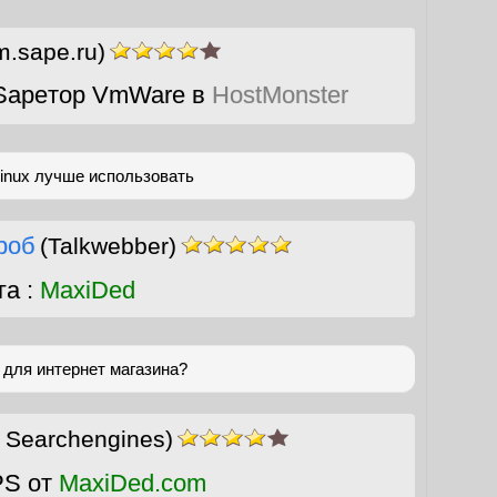
m.sape.ru)
Sapeтор VmWare в
HostMonster
linux лучше использовать
роб
(Talkwebber)
га :
MaxiDed
 для интернет магазина?
 Searchengines)
PS от
MaxiDed.com