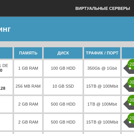
ВИРТУАЛЬНЫЕ СЕРВЕРЫ
инг
ПАМЯТЬ
ДИСК
ТРАФИК / ПОРТ
-2
1 DE
1 GB RAM
100 GB HDD
350Gb @ 1Gbit
00
-3
256 MB RAM
10 GB SSD
15TB @ 100Mbit
128
-3
2 GB RAM
500 GB HDD
1TB @ 100Mbit
-2
2 GB RAM
500 GB HDD
15TB @ 100Mbit