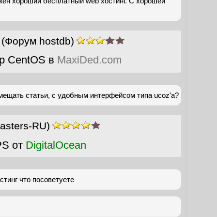
жен хороший бесплатный web хостинг. С хорошей
(Форум hostdb)
р CentOS в
MaxiDed.com
мещать статьи, с удобным интерфейсом типа ucoz'a?
sters-RU)
PS от
DigitalOcean
стинг что посоветуете