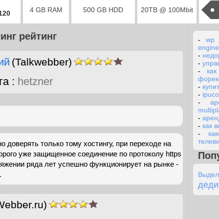
4 GB RAM
500 GB HDD
20TB @ 100Mbit
2120
инг рейтинг
-
wp 
engine
-
недо
ий
(Talkwebber)
-
упра
-
как
форек
га :
hetzner
-
купи
-
ipuc
-
ар
multip
-
арен
-
как в
-
ка
телеви
 доверять только тому хостингу, при переходе на
орого уже защищенное соединение по протоколу https
Поп
тяжении ряда лет успешно функционирует на рынке -
.
Выдел
деди
Webber.ru)