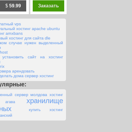
$
59.99
Заказать
латный vps
уальный хостинг apache ubuntu
инг amxbans
овый хостинг для сайта dle
аком случае нужен выделенный
р
host
 установить сайт на хостинг
с
rix
ервера арендовать
сделать дома сервер хостинг
улярные:
енный сервер молдова
хостинг
хранилище
в агава
ных
купить хостинг
анский