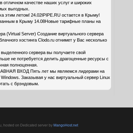
в отличном качестве наших услуг и широких
мых выгодных.
а этим летом! 24.02IPIPE.RU остается в Крыму!
ованным в Крыму 14.08Новые тарифные планы на
а (Virtual Server) Создание виртуального сервера
облачного хостинга Clodo.ru отнимет у Вас несколько
 выделенного сервера вы получаете свой
ьше не потребуется делить драгоценные ресурсы с
чная полноценная.
АВНАЯ ВХОД Пять лет мы являемся лидерами на
Windows. Заказывая у нас виртуальный сервер Linux
отать с брэндовым.
, hosted on Dedicated server by
MangoHost.net