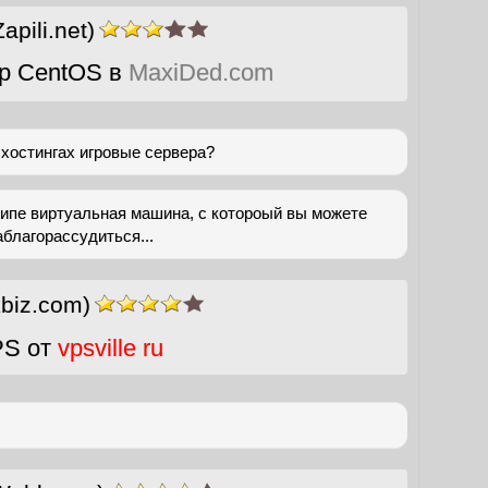
Zapili.net)
р CentOS в
MaxiDed.com
 хостингах игровые сервера?
нципе виртуальная машина, с котороый вы можете
аблагорассудиться...
kbiz.com)
PS от
vpsville ru