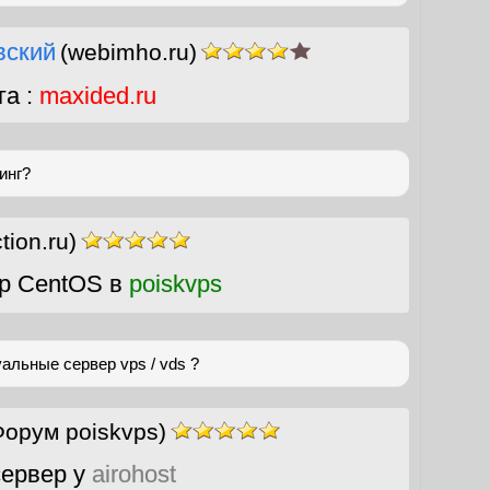
вский
(webimho.ru)
га :
maxided.ru
инг?
tion.ru)
р CentOS в
poiskvps
альные сервер vps / vds ?
Форум poiskvps)
ервер у
airohost