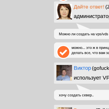
Дайте ответ!
(
администрато
Можно ли создать на vps/vds
можно... это ж в при
делать все, что вам з
Виктор
(gofuc
использует V
хочу создать север..