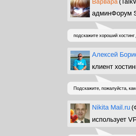
Варвара
(Talk
админФорум S
подскажите хороший хостинг
Алексей Бори
клиент хостин
Подскажите, пожалуйста, как
Nikita Mail.ru
(
использует V