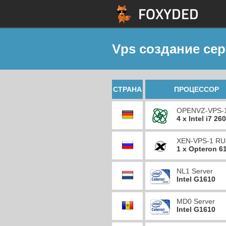
Vps создание се
СТРАНА
ПРОЦЕССОР
OPENVZ-VPS-
4 x Intel i7 26
XEN-VPS-1 RU
1 x Opteron 6
NL1 Server
Intel G1610
MD0 Server
Intel G1610