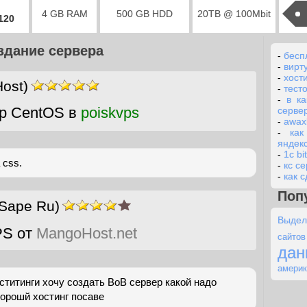
4 GB RAM
500 GB HDD
20TB @ 100Mbit
2120
здание сервера
-
бесп
-
вирт
-
хост
ost)
-
тест
-
в к
р CentOS в
poiskvps
серве
-
awax
-
как
яндек
-
1c bit
 css.
-
кс с
-
как 
Поп
Sape Ru)
Выдел
PS от
MangoHost.net
сайто
дан
америк
ститинги хочу создать ВоВ сервер какой надо
хорошй хостинг посаве