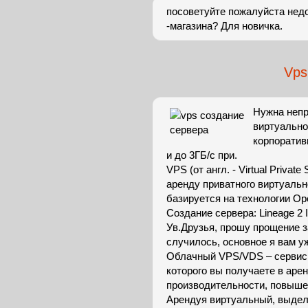
посоветуйте пожалуйста недо
-магазина? Для новичка.
Vps
Нужна непр
виртуально
корпоратив
и до 3ГБ/с при.
VPS (от англ. - Virtual Priva
аренду приватного виртуальн
базируется на технологии Op
Создание сервера: Lineage 2 
Ув.Друзья, прошу прощение за
случилось, основное я вам уж
Облачный VPS/VDS – сервис 
которого вы получаете в аре
производительности, повыше
Арендуя виртуальный, выдел