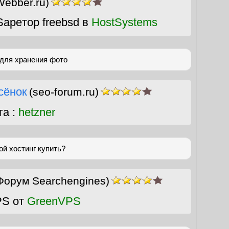
Webber.ru)
apeтор freebsd в
HostSystems
 для хранения фото
сёнок
(seo-forum.ru)
га :
hetzner
ой хостинг купить?
Форум Searchengines)
PS от
GreenVPS