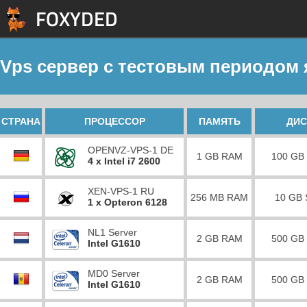
Vps сервер с тестовым периодом 
СТРАНА
ПРОЦЕССОР
ПАМЯТЬ
ДИС
OPENVZ-VPS-1 DE
1 GB RAM
100 GB
4 x Intel i7 2600
XEN-VPS-1 RU
256 MB RAM
10 GB
1 x Opteron 6128
NL1 Server
2 GB RAM
500 GB
Intel G1610
MD0 Server
2 GB RAM
500 GB
Intel G1610