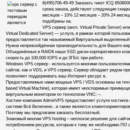
8(495)706-49-49 Заказать тикет ICQ 850800
срока заказа, действуют следующие скидки
месяцев – 10% 12 месяцев – 20% 24 месяц
подобраны на.
VPS сервер (англ. Virtual Private Server) ил
Virtual Dedicated Server) — услуга, в рамках которой пользов
предоставляется так называемый Виртуальный выделенный 
Нужна непревзойдённая производительность для Вашего вир
Объединённые в RAID6 наши SSD диски корпоративного кла
скорость до 100.000 IOPS и до 3ГБ/с при работе.
Windows VPS сервер - используется многими пользователями
сайтов, как и VDS, и VPS сервер. Сервер обладает рядом пр
позволяют поддерживать ваш Интернет-ресурс в.
Предоставляемые нами мощные VPS / VDS основаны на техн
based Virtual Machine), которая имеет неоспоримые преимуще
виртуальным монитором по технологии VNC; –.
Хостинг-компания AdminVPS предоставляет услуги хостинга
системе Всё Включено , а также является клиентоориентиро
Поэтому мы предлагаем заказать бесплатный.
Знакомый многим VPS hosting – неплохое решение для сайт
потреблением ресурсов, которым к тому же необходимо ПО