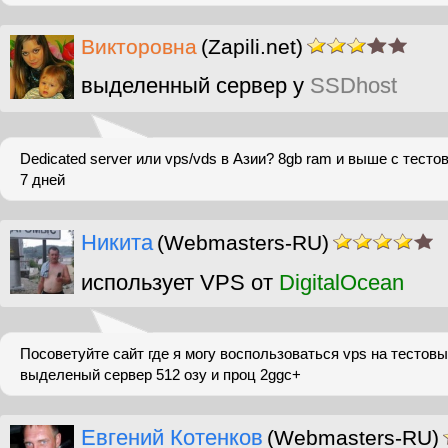
Викторовна
(Zapili.net)
выделенный сервер у
SSDhost
Dedicated server или vps/vds в Азии? 8gb ram и выше c тест
7 дней
Никита
(Webmasters-RU)
использует VPS от
DigitalOcean
Посоветуйте сайт где я могу воспользоваться vps на тестов
выделеный сервер 512 озу и проц 2ggc+
Евгений Котенков
(Webmasters-RU)