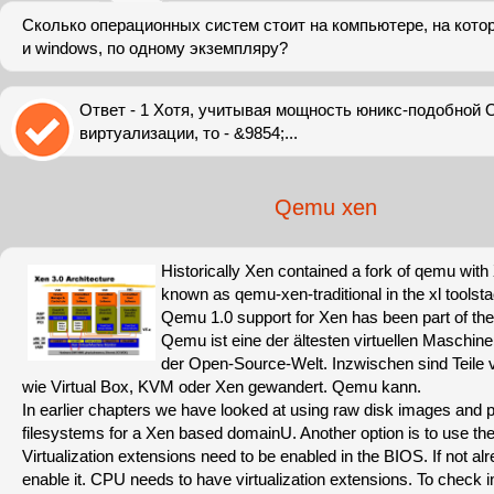
Сколько операционных систем стоит на компьютере, на котор
и windows, по одному экземпляру?
Ответ - 1 Хотя, учитывая мощность юникс-подобной 
виртуализации, то - &9854;...
Qemu xen
Historically Xen contained a fork of qemu wit
known as qemu-xen-traditional in the xl tools
Qemu 1.0 support for Xen has been part of the
Qemu ist eine der ältesten virtuellen Maschi
der Open-Source-Welt. Inzwischen sind Teile
wie Virtual Box, KVM oder Xen gewandert. Qemu kann.
In earlier chapters we have looked at using raw disk images and 
filesystems for a Xen based domainU. Another option is to use th
Virtualization extensions need to be enabled in the BIOS. If not a
enable it. CPU needs to have virtualization extensions. To check 