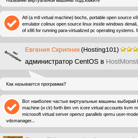
Название виртуальной машины подскажитe
Atl (a mtl virtual machine) bochs, portable open source 
emulator colinux open source linux inside windows denali, 
of x86 for running para-virtualized pc operating systems. 
Евгения Скрипник
(Hosting101)
администратор CentOS в
HostMonst
Как называется программа?
Вот наиболее частые виртуальные машины выбирай boc
machine (и clr) forth ibm vm icore virtual accounts kvm mi
microsoft virtual server openvz parallels qemu user-mod
vdsmanager...