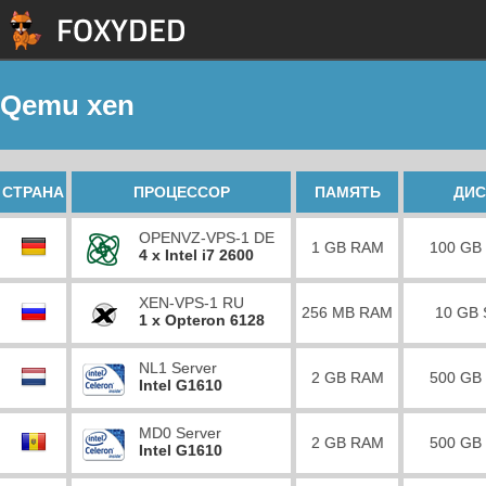
Qemu xen
СТРАНА
ПРОЦЕССОР
ПАМЯТЬ
ДИС
OPENVZ-VPS-1 DE
1 GB RAM
100 GB
4 x Intel i7 2600
XEN-VPS-1 RU
256 MB RAM
10 GB
1 x Opteron 6128
NL1 Server
2 GB RAM
500 GB
Intel G1610
MD0 Server
2 GB RAM
500 GB
Intel G1610