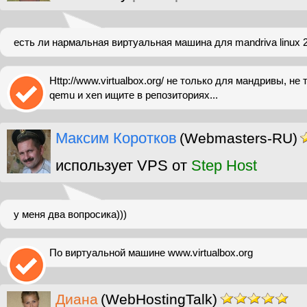
есть ли нармальная виртуальная машина для mandriva linux 
Http://www.virtualbox.org/ не только для мандривы, не 
qemu и xen ищите в репозиториях...
Максим Коротков
(Webmasters-RU)
использует VPS от
Step Host
у меня два вопросика)))
По виртуальной машине www.virtualbox.org
Диана
(WebHostingTalk)