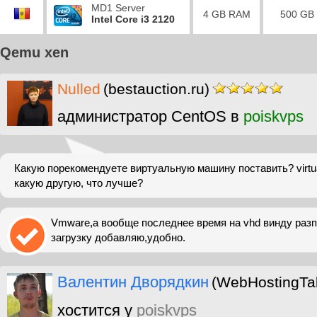
MD1 Server
4 GB RAM
500 GB
Intel Core i3 2120
Qemu xen
Nulled
(bestauction.ru)
администратор CentOS в
poiskvps
Какую порекомендуете виртуальную машину поставить? virtua
какую другую, что лучше?
Vmware,а вообще последнее время на vhd винду раз
загрузку добавляю,удобно.
Валентин Дворядкин
(WebHostingTal
хостится у
poiskvps