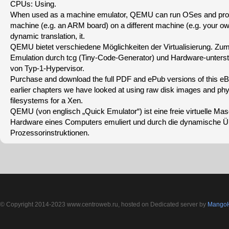
CPUs: Using.
When used as a machine emulator, QEMU can run OSes and pro
machine (e.g. an ARM board) on a different machine (e.g. your o
dynamic translation, it.
QEMU bietet verschiedene Möglichkeiten der Virtualisierung. Zu
Emulation durch tcg (Tiny-Code-Generator) und Hardware-unterstü
von Typ-1-Hypervisor.
Purchase and download the full PDF and ePub versions of this eBo
earlier chapters we have looked at using raw disk images and phy
filesystems for a Xen.
QEMU (von englisch „Quick Emulator“) ist eine freie virtuelle Ma
Hardware eines Computers emuliert und durch die dynamische Ü
Prozessorinstruktionen.
© Copyright 2014-2023 www.centroweb.ru, hosted on Dedicated server by
MangoH