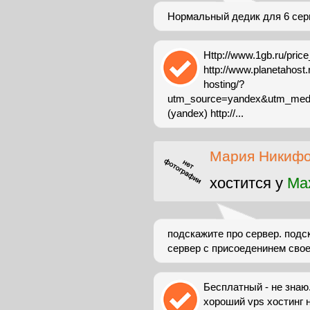
Нормальный дедик для 6 серв
Http://www.1gb.ru/pric
http://www.planetahost.
hosting/?
utm_source=yandex&utm_med
(yandex) http://...
Мария Никиф
хостится у
Max
подскажите про сервер. подс
сервер с присоеденинем сво
Бесплатный - не знаю.
хороший vps хостинг на