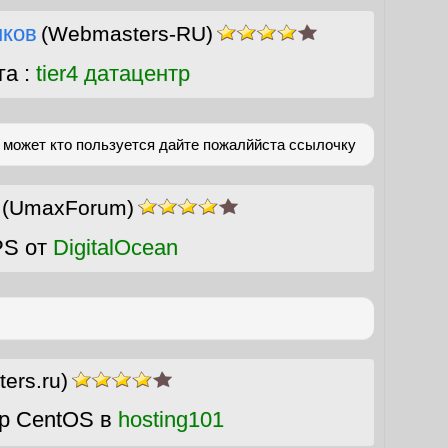
нков
(Webmasters-RU)
га :
tier4 датацентр
 может кто пользуется дайте пожалййста ссылочку
(UmaxForum)
PS от
DigitalOcean
ers.ru)
р CentOS в
hosting101