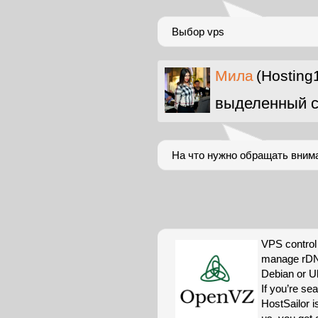
Выбор vps
Мила
(Hosting
выделенный с
На что нужно обращать внима
VPS control 
manage rDN
Debian or U
If you’re se
HostSailor i