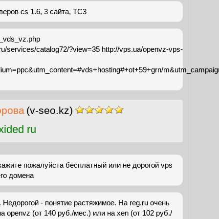
еров cs 1.6, 3 сайта, ТС3
e_vds_vz.php
ru/services/catalog72/?view=35 http://vps.ua/openvz-vps-
ium=ppc&utm_content=#vds+hosting#+ot+59+grn/m&utm_campaig
орова
(v-seo.kz)
ided ru
кажите пожалуйста бесплатный или не дорогой vps
его домена
 Недорогой - понятие растяжимое. На reg.ru очень
 openvz (от 140 руб./мес.) или на xen (от 102 руб./