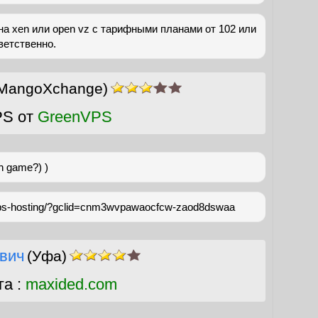
на xen или open vz с тарифными планами от 102 или
ветственно.
MangoXchange)
PS от
GreenVPS
ch game?) )
-vps-hosting/?gclid=cnm3wvpawaocfcw-zaod8dswaa
вич
(Уфа)
га :
maxided.com