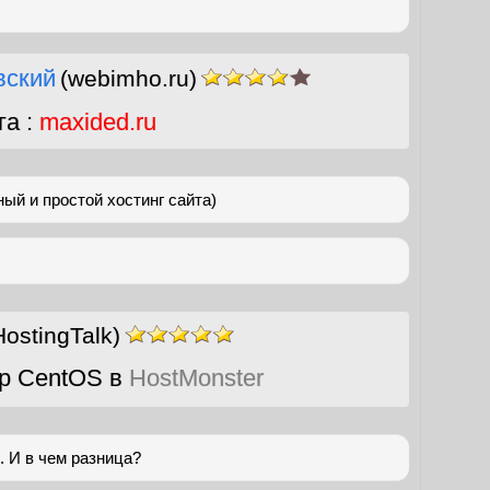
вский
(webimho.ru)
га :
maxided.ru
ый и простой хостинг сайта)
ostingTalk)
р CentOS в
HostMonster
. И в чем разница?