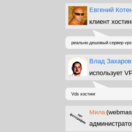
Евгений Коте
клиент хостин
реально дешовый сервер vps
Влад Захаров
использует V
Vds хостинг
Мила
(webmast
администрато