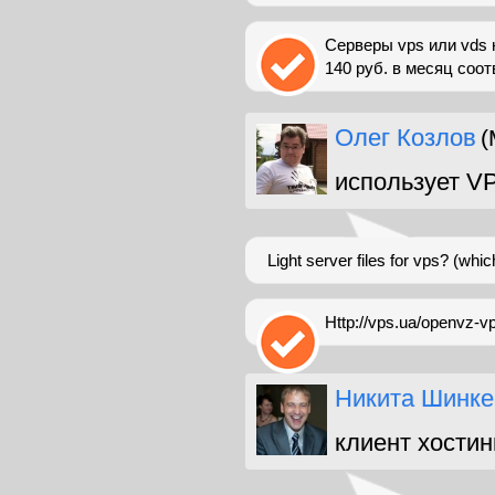
Серверы vps или vds 
140 руб. в месяц соот
Олег Козлов
(
использует V
Light server files for vps? (whi
Http://vps.ua/openvz
Никита Шинке
клиент хостин