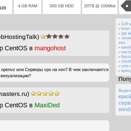
4 GB RAM
500 GB HDD
20TB @ 100Mbit
2120
-
1c8 
-
host
-
где 
bHostingTalk)
-
кон
xen
р CentOS в
mangohost
-
како
-
наст
-
бесп
-
cloud
-
cms 
 openvz или Серверы vps на xen? В чем заключаются
-
арен
 визуализации?
Поп
Выдел
asters.ru)
ка
серв
р CentOS в
MaxiDed
wind