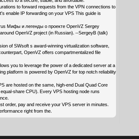
access to a secure, stable, and affordable.
gurations to forward requests from the VPN connections to
let’s enable IP forwarding on your VPS This guide is
larus Мифы и легенды о проекте OpenVZ Sergey
 around OpenVZ project (in Russian). --SergeyB (talk)
on of SWsoft s award-winning virtualization software,
counterpart, OpenVZ offers compartmentalized file
ws you to leverage the power of a dedicated server at a
ying platform is powered by OpenVZ for top notch reliability
S are hosted on the same, high-end Dual Quad Core
e equal-share CPU). Every VPS hosting node runs
nce.
Just order, pay and receive your VPS server in minutes.
rformance right from the.