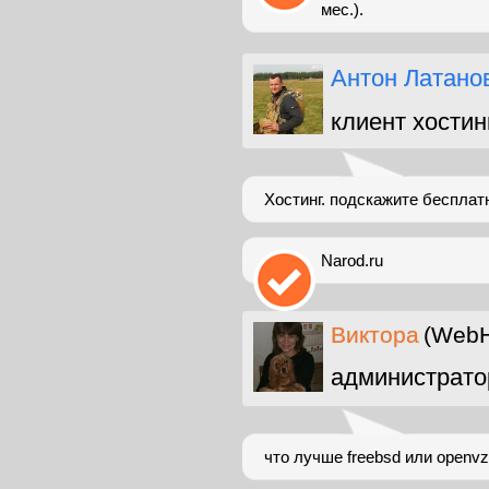
мес.).
Антон Латано
клиент хостин
Хостинг. подскажите бесплатн
Narod.ru
Виктора
(WebH
администрато
что лучше freebsd или openvz