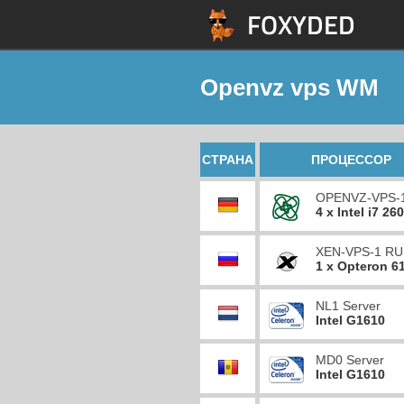
Openvz vps WM
СТРАНА
ПРОЦЕССОР
OPENVZ-VPS-
4 x Intel i7 26
XEN-VPS-1 RU
1 x Opteron 6
NL1 Server
Intel G1610
MD0 Server
Intel G1610