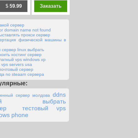
$
59.99
Заказать
какой сервер
 or domain name not found
выставлять прокси сервер
вертация физической машины в
й сервер linux выбрать
роить хостинг сервер
латный vps windows xp
 vps servers usa
почтовый сервер
да no steaam сервера
улярные:
ddns
енный сервер молдова
кой выбрать
ер
тестовый vps
ows phone