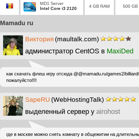
MD1 Server
4 GB RAM
500 GB
Intel Core i3 2120
Mamadu ru
Виктория
(maultalk.com)
администратор CentOS в
MaxiDed
как скачать флеш игру отсюда @@mamadu.ru/games2/billiar
пожалуйсто!!!!
SapeRU
(WebHostingTalk)
выделенный сервер у
airohost
где в москве можно снять комнату в общежитии на длительн