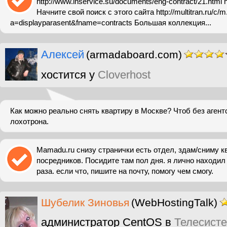
http://www.inservice.su/documents/eng-contract/21.html h
Начните свой поиск с этого сайта http://multitran.ru/c/
a=displayparasent&fname=contracts Большая коллекция...
Алексей
(armadaboard.com)
хостится у
Cloverhost
Как можно реально снять квартиру в Москве? Чтоб без агент
лохотрона.
Mamadu.ru снизу странички есть отдел, здам/сниму к
посредников. Посидите там пол дня. я лично находил
раза. если что, пишите на почту, помогу чем смогу.
Шубелик Зиновья
(WebHostingTalk)
администратор CentOS в
Телесист