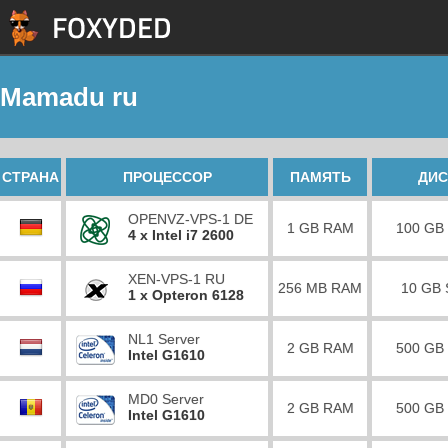
Mamadu ru
СТРАНА
ПРОЦЕССОР
ПАМЯТЬ
ДИС
OPENVZ-VPS-1 DE
1 GB RAM
100 GB
4 x Intel i7 2600
XEN-VPS-1 RU
256 MB RAM
10 GB
1 x Opteron 6128
NL1 Server
2 GB RAM
500 GB
Intel G1610
MD0 Server
2 GB RAM
500 GB
Intel G1610