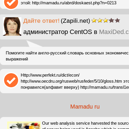
этой: http://mamadu.ru/abrd/doskaest.php?n=0213
Дайте ответ!
(Zapili.net)
администратор CentOS в
MaxiDed.
Помогите найти англо-русский словарь основных экономичес
выражений
Http://www.perfekt.ru/dict/econ/
http://www.oecdru.org/rusweb/rusfeder/5/10/gloss.htm 
понравился(алфавит вверху) http://mamadu.ru/transl1e
Mamadu ru
Our web analysis service harvested the sourc