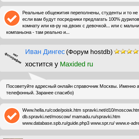
Реальные общежития переполнены, студенты и то не з
если вам будут посредники предлагать 100% дурилов
комнату или кв-ру на двоих с девочкой... или с мальч
компаньона - там реально и...
Иван Дингес
(Форум hostdb)
хостится у
Maxided ru
Посоветуйте адресный онлайн справочник Москвы. Именно а
телефонный. Заранее спасибо)
Www.hella.ru/code/poisk.htm spravki.net/d10/moscow.ht
db.spravki.net/moscow/ mamadu.ru/spravki.htm
www.database.spb.ru/guide.php3 www.spr.ru/ www.e-adre