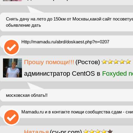
Снять дачу на лето до 150км от Москвы,какой сайт посовету
обьявление дать
Http://mamadu.ru/abrd/doskaest.php?n=0207
Прошу помощи!!!
(Ростов)
администратор CentOS в
Foxyded n
московская облать!!
Mamadu.ru и в контакте поищи сообщества сдам - сни
Наталья
(cy-pr.com)