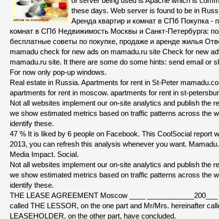
of server being used is Apache which is com
these days. Web server is found to be in Russ
Аренда квартир и комнат в СПб Покупка - 
комнат в СПб Недвижимость Москвы и Санкт-Петербурга: по
бесплатные советы по покупке, продаже и аренде жилья Отв
mamadu check for new ads on mamadu.ru site Check for new ad
mamadu.ru site. It there are some do some hints: send email or
For now only pop-up windows.
Real estate in Russia. Apartments for rent in St-Peter mamadu.com
apartments for rent in moscow. apartments for rent in st-petersburg
Not all websites implement our on-site analytics and publish the re
we show estimated metrics based on traffic patterns across the 
identify these.
47 % It is liked by 6 people on Facebook. This CoolSocial report
2013, you can refresh this analysis whenever you want. Mamadu.
Media Impact. Social.
Not all websites implement our on-site analytics and publish the re
we show estimated metrics based on traffic patterns across the 
identify these.
THE LEASE AGREEMENT Moscow ____ ____________200___ Mr
called THE LESSOR, on the one part and Mr/Mrs. hereinafter cal
LEASEHOLDER, on the other part, have concluded.