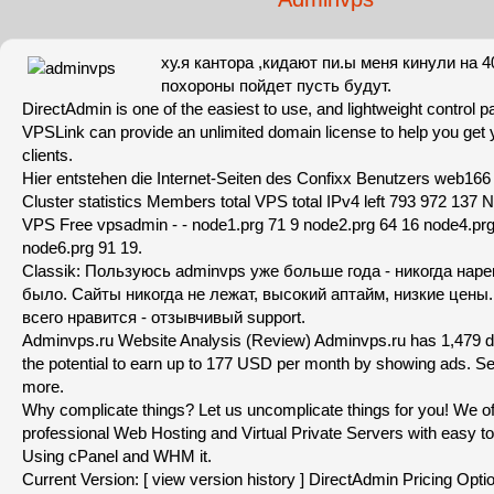
ху.я кантора ,кидают пи.ы меня кинули на 4
похороны пойдет пусть будут.
DirectAdmin is one of the easiest to use, and lightweight control p
VPSLink can provide an unlimited domain license to help you get 
clients.
Hier entstehen die Internet-Seiten des Confixx Benutzers web166 
Cluster statistics Members total VPS total IPv4 left 793 972 13
VPS Free vpsadmin - - node1.prg 71 9 node2.prg 64 16 node4.prg
node6.prg 91 19.
Classik: Пользуюсь adminvps уже больше года - никогда наре
было. Сайты никогда не лежат, высокий аптайм, низкие цены
всего нравится - отзывчивый support.
Adminvps.ru Website Analysis (Review) Adminvps.ru has 1,479 dai
the potential to earn up to 177 USD per month by showing ads. See t
more.
Why complicate things? Let us uncomplicate things for you! We o
professional Web Hosting and Virtual Private Servers with easy to
Using cPanel and WHM it.
Current Version: [ view version history ] DirectAdmin Pricing Optio