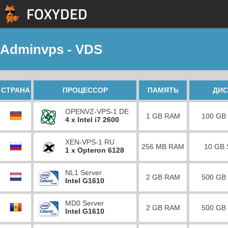
Adminvps - VDS
СТРАНА
ПРОЦЕССОР
ПАМЯТЬ
ДИС
OPENVZ-VPS-1 DE
1 GB RAM
100 GB
4 x Intel i7 2600
XEN-VPS-1 RU
256 MB RAM
10 GB
1 x Opteron 6128
NL1 Server
2 GB RAM
500 GB
Intel G1610
MD0 Server
2 GB RAM
500 GB
Intel G1610