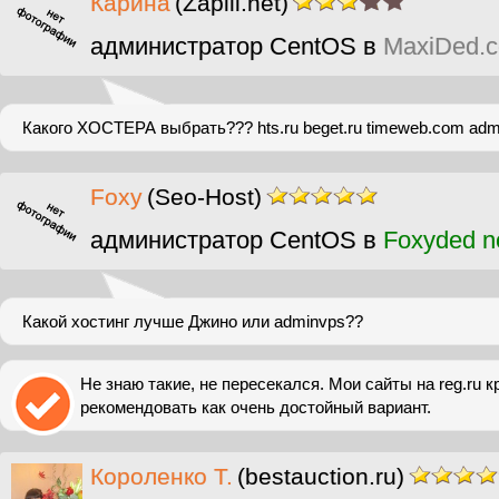
Карина
(Zapili.net)
администратор CentOS в
MaxiDed.
Какого ХОСТЕРА выбрать??? hts.ru beget.ru timeweb.com admin
Foxy
(Seo-Host)
администратор CentOS в
Foxyded n
Какой хостинг лучше Джино или adminvps??
Не знаю такие, не пересекался. Мои сайты на reg.ru кр
рекомендовать как очень достойный вариант.
Короленко Т.
(bestauction.ru)