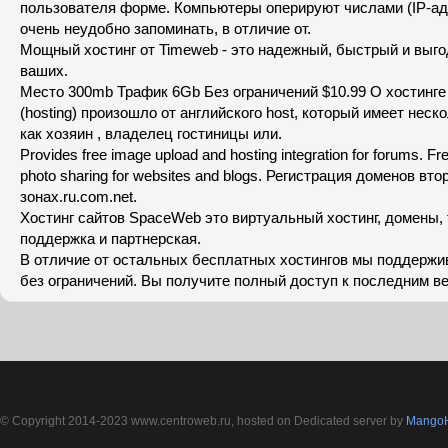
пользователя форме. Компьютеры оперируют числами (IP-ад
очень неудобно запоминать, в отличие от.
Мощный хостинг от Timeweb - это надежный, быстрый и выго
ваших.
Место 300mb Трафик 6Gb Без ограничений $10.99 О хостинге
(hosting) произошло от английского host, который имеет неск
как хозяин , владелец гостиницы или.
Provides free image upload and hosting integration for forums. Fre
photo sharing for websites and blogs. Регистрация доменов вто
зонах.ru.com.net.
Хостинг сайтов SpaceWeb это виртуальный хостинг, домены,
поддержка и партнерская.
В отличие от остальных бесплатных хостингов мы поддерж
без ограничений. Вы получите полный доступ к последним в
© Copyright 2014-2023 www.centroweb.ru, hosted on Dedicated server by
MangoH