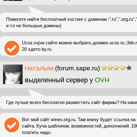
Помогите найти бесплатный хостинг с доменам :".ru",".org.ru",".o
и т.п не большые домены)
Ucoz.ru(на сайте можно выбрать доомен ucoz.ru ;3dn.ru
20 хдето by.ru
Натальяа
(forum.sape.ru)
выделенный сервер у
OVH
Где лучше всего бесплатно разместить сайт фирмы? На каки
Вот мой сайт winex.org.ru. Там внизу будет ссылка на
сайта. Куча шаблонов, возможностей, дополнений. 10
платить надо.