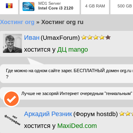
MD1 Server
4 GB RAM
500 GB
Intel Core i3 2120
Хостинг org
»
Хостинг org ru
Иван
(UmaxForum)
хостится у
ДЦ mango
Где можно на одном сайте зарег. БЕСПЛАТНЫЙ домен org.ru 
?
Лучше не засоряй Интернет очередным "гениальным"
Аркадий Резник
(Форум hostdb)
хостится у
MaxiDed.com