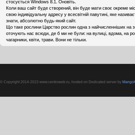
стосується Windows 8.1. Оновіть.
Коли ваш сайт буде створений, він буде мати своє окреме мі
свою індивідуальну адресу у всесвітній павутині, яке називає
знати, абсолютно будь-який сайт.
Що таке рослини Царство рослин одна з найчисленніших на з
оточують нас всюди, де б ми не були: на вулиці, вдома, на ро
чагарники, квіти, трави. Вони не тільки.
© Copyright 2014-2023 www.centroweb.ru, hosted on Dedicated server by
MangoH