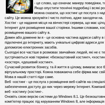
- це слово, що означає манеру поведінки, т
Якщо опустити технічні подробиці і всякі ро
можна сказати, що хостинг це послуга з на
сайту. Це можна зрозуміти і чисто логічно, адже заходячи на.
Хостінг - це надання місця на вінчестері сервера, що має ціл
Інтернет для розміщення вашої сторінки. Іншими словами, хос
розміщенню вашого сайту в.
Домен або доменне ім я - це основна частина адреси сайту в 
підключені до інтернету, мають унікальні цифрові адреси для 
допомогою електронних засобів.
Сьогодні все частіше в розмовах звичайних людей, які не є т
зустрічаються нові терміни: «безкоштовний хостинг», «хостин
«хостер», «дешевий хостинг».
Сучасний розвиток бізнесу, та й життя в цілому, вимагає все 
віртуальному просторі. Кожна поважаюча себе фірма має свій 
Мова в нашій статті піде саме.
Веб -хостинг - це послуга з розміщення веб-сайтів на спеціал
забезпечення доступу до них через мережу Інтернет. Компані
веб -хостингу (хостинг-.
Оновіть свою версію системи до Windows 8.1. Це безкоштов
комп’ютер працює під керуванням Windows 8, але інформація н