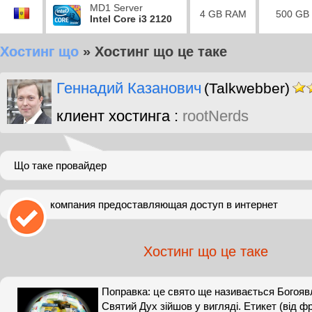
MD1 Server
4 GB RAM
500 GB
Intel Core i3 2120
Хостинг що
»
Хостинг що це таке
Геннадий Казанович
(Talkwebber)
клиент хостинга :
rootNerds
Що таке провайдер
компания предоставляющая доступ в интернет
Хостинг що це таке
Поправка: це свято ще називається Богоя
Святий Дух зійшов у вигляді. Етикет (від фр