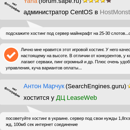
Yana
(forum.sape.ru)
администратор CentOS в
HostMonst
подскажите хостинг под сервер майнкрафт на 25-30 слотов...
Лично мне нравится этот игровой хостинг. У него качес
настоящему на высоте. В отличии от конкурентов, у 
лагают серваки, пинг огромный и др. Плюс очень удо
управления, куча вариантов оплаты...
Антон Марчук
(SearchEngines.guru)
хостится у
ДЦ LeaseWeb
посоветуйте хостинг в украине. сервер под свои нужды 1,8гхз
жд, 100мб сек интернет соединение