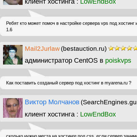
клиент хостинга :
LowEndBox
Ребят кто может помоч в настройке сервера vps под хостинг 
1.6
Mail2Jurlaw
(bestauction.ru)
администратор CentOS в
poiskvps
Как поставить созданый сервер под хостинг в myarena.ru ?
Виктор Молчанов
(SearchEngines.gu
клиент хостинга :
LowEndBox
сколько нужно места на хостинге под css. если сервер занима