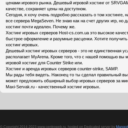
ценами игрового рынка. Дешевый игровой хостинг от SRVGA
качестве, сохраняет цены на доступном.
Сегодня, я хочу очень подробно рассказать о том хостинге, н
все сервера MegaSeven. Не знаю как на счет других игр, но д
хостинг почти идеален. Почему же.
Хостинг игровых серверов Host-cs.com.ua это высокое качес
быстрое оформление и разумные расценки. Хотите получить
хостинг игровых.
Дешевый хостинг игровых серверов - это не единственная ус
располагает MyArena. Кроме того, что с нашей помощью вы м
игровой хостинг для Counter Strike или.
Хостинг и аренда игровых серверов counter-strike, SAMP.
Мы рады тебя видеть. Наконец-то ты сделал правильный вы
может предложить обширный выбор игровых серверов за ми
Maxi-Servak.ru - качественный хостинг игровых.
© Copyright 2014-2023 www.centroweb.ru, hosted on Dedicated server by
MangoH