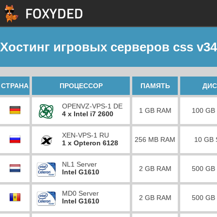
Хостинг игровых серверов css v34
СТРАНА
ПРОЦЕССОР
ПАМЯТЬ
ДИС
OPENVZ-VPS-1 DE
1 GB RAM
100 GB
4 x Intel i7 2600
XEN-VPS-1 RU
256 MB RAM
10 GB
1 x Opteron 6128
NL1 Server
2 GB RAM
500 GB
Intel G1610
MD0 Server
2 GB RAM
500 GB
Intel G1610