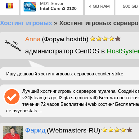
MD1 Server
4 GB RAM
500 GB
Intel Core i3 2120
Хостинг игровых
»
Хостинг игровых серверо
Anna
(Форум hostdb)
администратор CentOS в
HostSyst
Ищу дешовый хостинг игровых серверов counter-strike
Лучший хостинг игровых серверов myarena. Создай св
v34|steam,cs go,tf2,gta sa,minecraft) Бесплатное тест
течении 72 часов Бесплатный web хостинг Бесплатная 
ce,psychostats,...
Фарид
(Webmasters-RU)