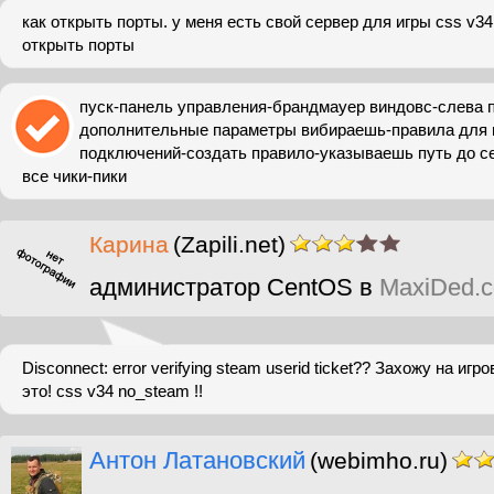
как открыть порты. у меня есть свой сервер для игры css v3
открыть порты
пуск-панель управления-брандмауер виндовс-слева 
дополнительные параметры вибираешь-правила для
подключений-создать правило-указываешь путь до с
все чики-пики
Карина
(Zapili.net)
администратор CentOS в
MaxiDed.
Disconnect: error verifying steam userid ticket?? Захожу на иг
это! css v34 no_steam !!
Антон Латановский
(webimho.ru)