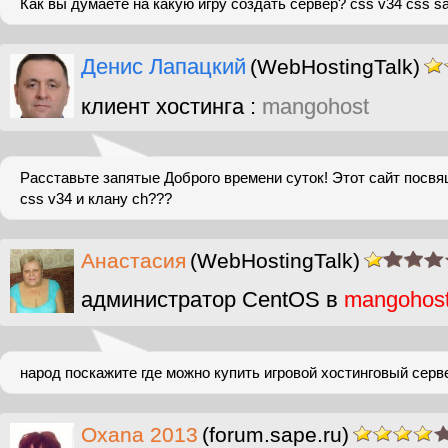
Как вы думаете на какую игру создать сервер? css v34 css sa
Денис Лапацкий
(WebHostingTalk)
клиент хостинга :
mangohost
Расставьте запятые Доброго времени суток! Этот сайт посв
css v34 и клану ch???
Анастасия
(WebHostingTalk)
администратор CentOS в
mangohos
народ поскажите где можно купить игровой хостинговый серв
Oxana 2013
(forum.sape.ru)