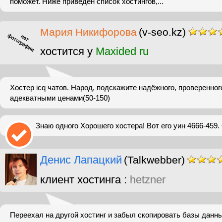
поможет. Ниже приведен список хостингов,...
Мария Никифорова
(v-seo.kz)
хостится у
Maxided ru
Хостер icq чатов. Народ, подскажите надёжного, проверенного
адекватными ценами(50-150)
Знаю одного Хорошего хостера! Вот его уин 4666-459. 
Денис Лапацкий
(Talkwebber)
клиент хостинга :
hetzner
Переехал на другой хостинг и забыл скопировать базы дан