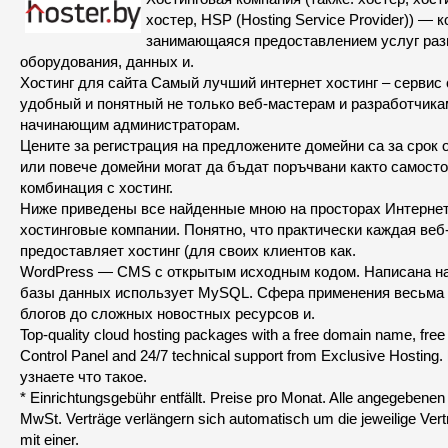
хостер, HSP (Hosting Service Provider)) — 
занимающаяся предоставлением услуг ра
оборудования, данных и.
Хостинг для сайта Самый лучший интернет хостинг – сервис
удобный и понятный не только веб-мастерам и разработчикам
начинающим администраторам.
Цените за регистрация на предложените домейни са за срок о
или повече домейни могат да бъдат поръчвани както самостоя
комбинация с хостинг.
Ниже приведены все найденные мною на просторах Интерне
хостинговые компании. Понятно, что практически каждая веб
предоставляет хостинг (для своих клиентов как.
WordPress — CMS с открытым исходным кодом. Написана на
базы данных использует MySQL. Сфера применения весьма 
блогов до сложных новостных ресурсов и.
Top-quality cloud hosting packages with a free domain name, free
Control Panel and 24/7 technical support from Exclusive Hosting
узнаете что такое.
* Einrichtungsgebühr entfällt. Preise pro Monat. Alle angegebenen
MwSt. Verträge verlängern sich automatisch um die jeweilige Vertr
mit einer.