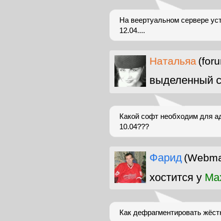
На веертуальном сервере уст
12.04....
Натальяа
(for
выделенный с
Какой софт необходим для ад
10.04???
Фарид
(Webma
хостится у
Max
Как дефрагментировать жёстки