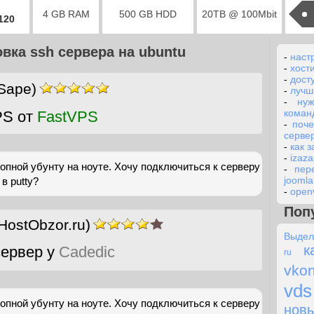
4 GB RAM
500 GB HDD
20TB @ 100Mbit
2120
овка ssh сервера на ubuntu
-
наст
-
хост
-
досту
Sape)
-
лучш
-
ну
коман
PS от
FastVPS
-
поче
серве
-
как з
-
izaz
опной убунту на ноуте. Хочу подключиться к серверу
-
пер
joomla
 в putty?
-
open
Поп
HostObzor.ru)
Выдел
к
ервер у
Cadedic
ru
vkon
vds
опной убунту на ноуте. Хочу подключиться к серверу
нов