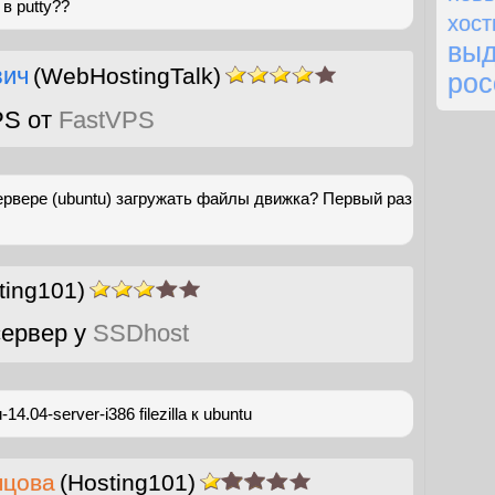
 в putty??
хост
выд
вич
(WebHostingTalk)
рос
PS от
FastVPS
ервере (ubuntu) загружать файлы движка? Первый раз
ting101)
ервер у
SSDhost
4.04-server-i386 filezilla к ubuntu
пцова
(Hosting101)