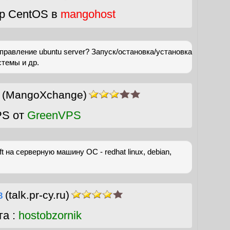
р CentOS в
mangohost
правление ubuntu server? Запуск/остановка/установка
стемы и др.
(MangoXchange)
PS от
GreenVPS
t на серверную машину ОС - redhat linux, debian,
в
(talk.pr-cy.ru)
га :
hostobzornik