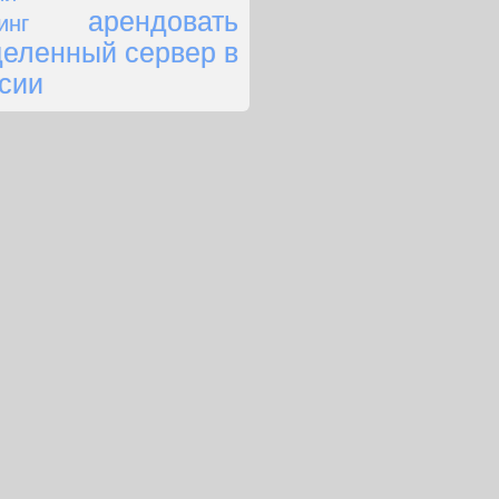
арендовать
инг
еленный сервер в
сии