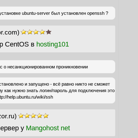
установке ubuntu-server был установлен openssh ?
pr.com)
р CentOS в
hosting101
рос о несанкционированном проникновении
становлено и запущено - всё равно никто не сможет
му как нужно знать логин/пароль для подключения это
://help.ubuntu.ru/wiki/ssh
or.ru)
ервер у
Mangohost net