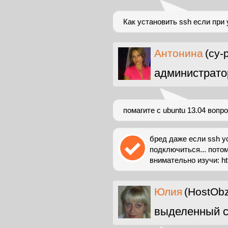
Как установить ssh если при 
Антонина
(cy-
администрато
помагите с ubuntu 13.04 воп
бред даже если ssh у
подключиться... пото
внимательно изучи: http
Юлия
(HostObz
выделенный с