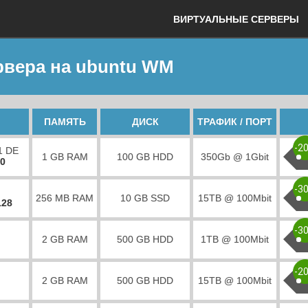
ВИРТУАЛЬНЫЕ СЕРВЕРЫ
рвера на ubuntu WM
ПАМЯТЬ
ДИСК
ТРАФИК / ПОРТ
-2
1 DE
1 GB RAM
100 GB HDD
350Gb @ 1Gbit
00
-3
256 MB RAM
10 GB SSD
15TB @ 100Mbit
128
-3
2 GB RAM
500 GB HDD
1TB @ 100Mbit
-2
2 GB RAM
500 GB HDD
15TB @ 100Mbit