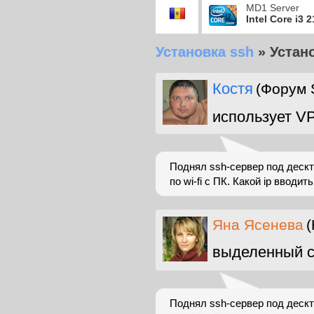
MD1 Server
Intel Core i3 
Установка ssh
»
Устан
Костя
(Форум 
использует V
Поднял ssh-сервер под дескт
по wi-fi с ПК. Какой ip вводить
Яна Ясенева
(
выделенный с
Поднял ssh-сервер под дескт