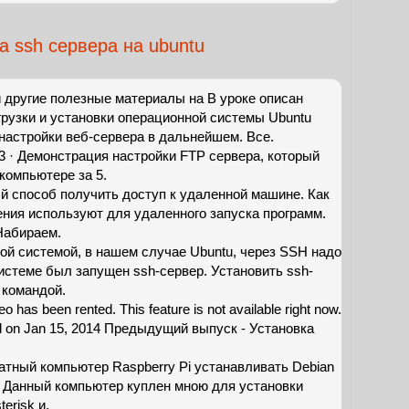
а ssh сервера на ubuntu
и другие полезные материалы на В уроке описан
грузки и установки операционной системы Ubuntu
 настройки веб-сервера в дальнейшем. Все.
13 · Демонстрация настройки FTP сервера, который
компьютере за 5.
ый способ получить доступ к удаленной машине. Как
ения используют для удаленного запуска программ.
Набираем.
ой системой, в нашем случае Ubuntu, через SSH надо
истеме был запущен ssh-сервер. Установить ssh-
 командой.
eo has been rented. This feature is not available right now.
shed on Jan 15, 2014 Предыдущий выпуск - Установка
тный компьютер Raspberry Pi устанавливать Debian
. Данный компьютер куплен мною для установки
erisk и.