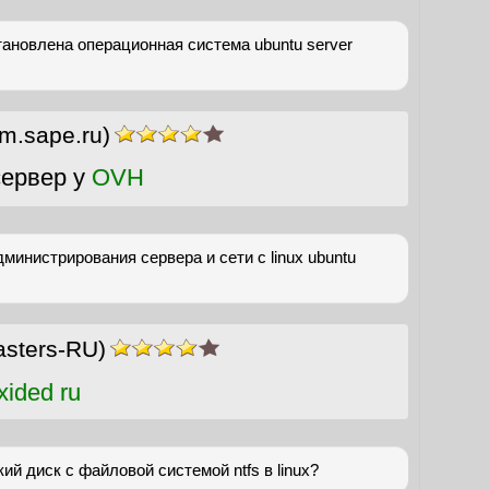
ановлена операционная система ubuntu server
um.sape.ru)
ервер у
OVH
министрирования сервера и сети с linux ubuntu
sters-RU)
ided ru
й диск с файловой системой ntfs в linux?