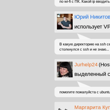
по wi-fi с ПК. Какой ip вводить
Юрий Никито
использует V
В какую директорию на ssh с
столкнулся с ssh и не знаю...
Jurhelp24
(Hos
выделенный с
помогите пожалуйста с ubuntu-1
Маргарита Ку