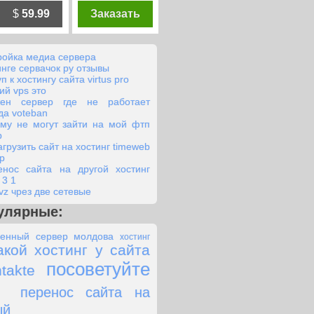
$
59.99
Заказать
ройка медиа сервера
инге сервачок ру отзывы
п к хостингу сайта virtus pro
ий vps это
жен сервер где не работает
да voteban
му не могут зайти на мой фтп
р
агрузить сайт на хостинг timeweb
ap
енос сайта на другой хостинг
 3 1
vz чрез две сетевые
улярные:
енный сервер молдова
хостинг
акой хостинг у сайта
посоветуйте
takte
перенос сайта на
ый