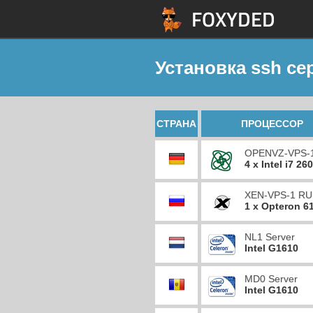
Установка ssh се
СТРАНА
ПРОЦЕССОР
OPENVZ-VPS-
4 x Intel i7 26
XEN-VPS-1 RU
1 x Opteron 6
NL1 Server
Intel G1610
MD0 Server
Intel G1610