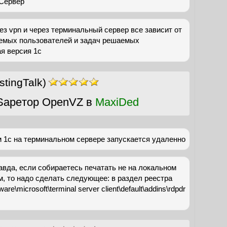
 Сервер
ез vpn и через терминальный сервер все зависит от
емых пользователей и задач решаемых
ая версия 1с
tingTalk)
Sapeтор OpenVZ в
MaxiDed
м 1c на терминальном сервере запускается удаленно
равда, если собираетесь печатать не на локальном
ом, то надо сделать следующее: в раздел реестра
are\microsoft\terminal server client\default\addins\rdpdr