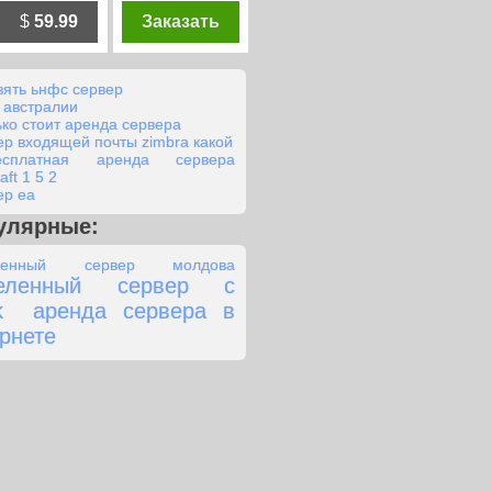
$
59.99
Заказать
взять ьнфс сервер
в австралии
ько стоит аренда сервера
ер входящей почты zimbra какой
есплатная аренда сервера
aft 1 5 2
ер еа
улярные:
ленный сервер молдова
еленный сервер с
k
аренда сервера в
рнете