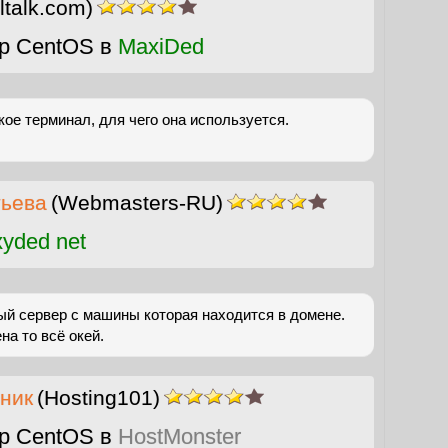
ltalk.com)
р CentOS в
MaxiDed
кое терминал, для чего она используется.
тьева
(Webmasters-RU)
yded net
ый сервер с машины которая находится в домене.
а то всё окей.
ник
(Hosting101)
р CentOS в
HostMonster