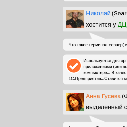
Николай
(Sear
хостится у
ДЦ
Что такое терминал-сервер( w
Используется для орг
приложениями (или в
компьютере... В каче
1С:Предприятие...Ставится м
Анна Гусева
(
выделенный с