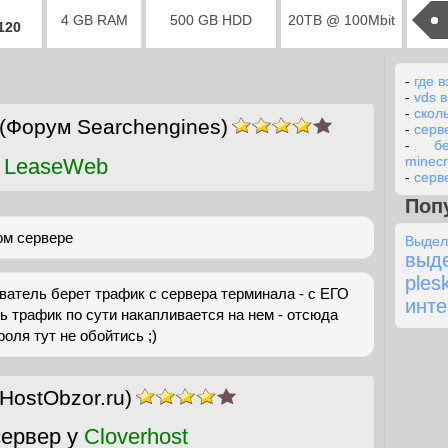
4 GB RAM
500 GB HDD
20TB @ 100Mbit
2120
-
где 
-
vds 
-
скол
(Форум Searchengines)
-
серв
-
б
minecr
 LeaseWeb
-
серв
Поп
ом сервере
Выде
выд
ples
атель берет трафик с сервера терминала - с ЕГО
инте
сь трафик по сути накапливается на нем - отсюда
роля тут не обойтись ;)
(HostObzor.ru)
ервер у
Cloverhost