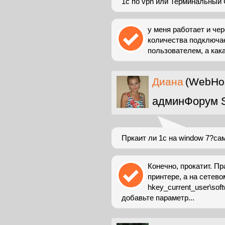
1с по vpn или Терминальный
у меня работает и чер
количества подключа
пользователем, а как
Диана
(WebHos
админФорум 
Пркаит ли 1с на window 7?са
Конечно, прокатит. П
принтере, а на сетев
hkey_current_user\softw
добавьте параметр...