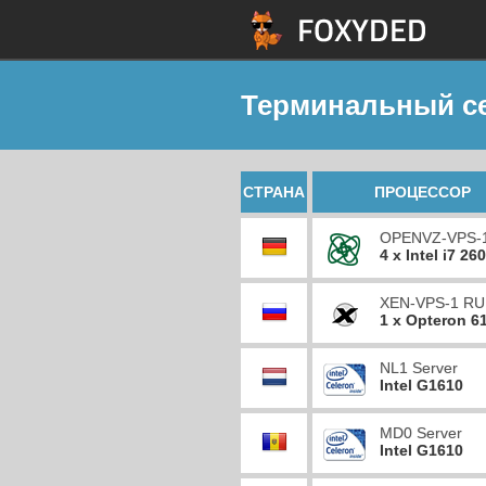
Терминальный с
СТРАНА
ПРОЦЕССОР
OPENVZ-VPS-
4 x Intel i7 26
XEN-VPS-1 RU
1 x Opteron 6
NL1 Server
Intel G1610
MD0 Server
Intel G1610