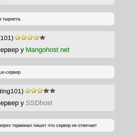
 тырнета.
g101)
ервер у
Mangohost net
ux-сервер
ting101)
ервер у
SSDhost
через терминал пишет что сервер не отвечает