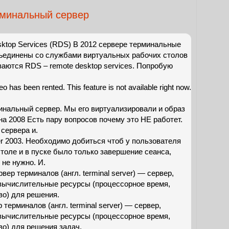
минальный сервер
ktop Services (RDS) В 2012 сервере терминальные
единены со службами виртуальных рабочих столов
ваются RDS – remote desktop services. Попробую
eo has been rented. This feature is not available right now.
инальный сервер. Мы его виртуализировали и образ
на 2008 Есть пару вопросов почему это НЕ работет.
сервера и.
r 2003. Необходимо добиться чтоб у пользователя
толе и в пуске было только завершение сеанса,
не нужно. И.
ер терминалов (англ. terminal server) — сервер,
вычислительные ресурсы (процессорное время,
во) для решения.
терминалов (англ. terminal server) — сервер,
вычислительные ресурсы (процессорное время,
во) для решения задач.