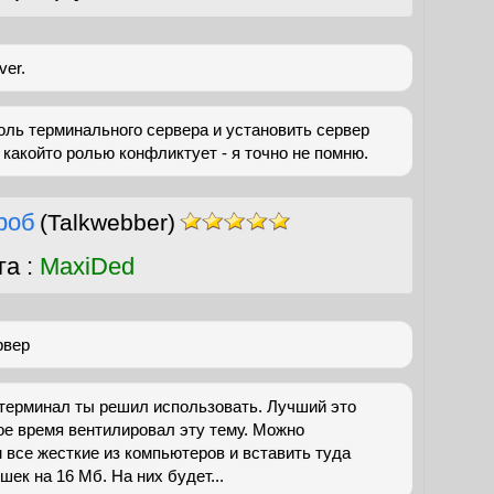
ver.
оль терминального сервера и установить сервер
 какойто ролью конфликтует - я точно не помню.
роб
(Talkwebber)
га :
MaxiDed
рвер
терминал ты решил использовать. Лучший это
ое время вентилировал эту тему. Можно
 все жесткие из компьютеров и вставить туда
ек на 16 Мб. На них будет...