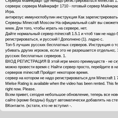
Сервера Майнкрафт где ненадо регистрироваться Minecraft 1.
сервера: сервера Майнкрафт 1710 - готовый сервер Майнкра
Игра.
антирезус иммуноглобулин инструкция Как зарегистрировать
Серверы Minecraft Moscow На официальный сайт вы сможете
www. Для того, чтобы играть на сервере, нет.
Дайте нормальный сервер minecraft 1.5.1 и чтоб там не надо
регистрироваться, и русский ! Дополнено (1). ладно с.
Топ-5 лучших русских бесплатных серверов. Инструкция о то
убивать других игроков, если это не разрешается отдельно;. 
русских бесплатных серверов. 1.
ВХОД РЕГИСТРАЦИЯ В этой игре много преимуществ - не ску
можно провести время с Найти сервер просто, перейдите в н
серверов minecraft Пройдет некоторое время.
сервер на котором не надо регистрироваться для Minecraft 1 
Mielse Rating is available when the video has been rented. This fea
right now. Please.
Всем привет, сегодня небольшое обновление, теперь все но
сайте (кроме бездны) будут автоматически добавлять на ст
ВКонтакте. (кстати, кто не вступил -.