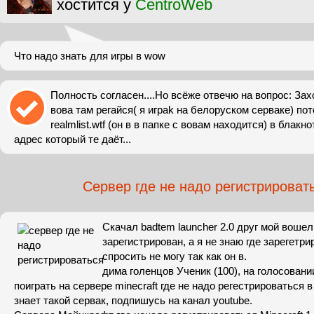
хостится у
CentroWeb
Что надо знать для игры в wow
Полность согласен....Но всёже отвечю на вопрос: За
вова там регайся( я играk на белоруском серваке) п
realmlist.wtf (он в в папке с вовам находится) в блакн
адрес который те даёт...
Сервер где не надо регистрироват
Скачал badtem launcher 2.0 друг мой вошел
зарегистрирован, а я не знаю где зарегетри
спросить не могу так как он в.
дима голенцов Ученик (100), на голосовани
поиграть на сервере minecraft где не надо регестрироваться 
знает такой сервак, подпишусь на канал youtube.