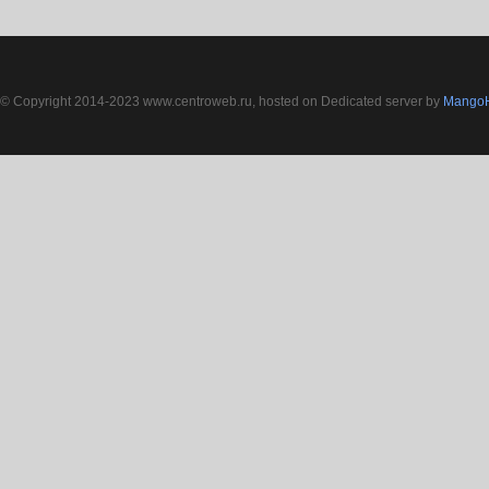
© Copyright 2014-2023 www.centroweb.ru, hosted on Dedicated server by
MangoH