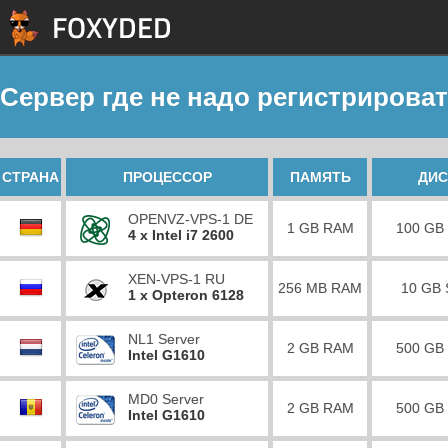
Сервер где не надо регистрирова
СТРАНА
ПРОЦЕССОР
ПАМЯТЬ
ДИС
OPENVZ-VPS-1 DE
1 GB RAM
100 GB
4 x Intel i7 2600
XEN-VPS-1 RU
256 MB RAM
10 GB
1 x Opteron 6128
NL1 Server
2 GB RAM
500 GB
Intel G1610
MD0 Server
2 GB RAM
500 GB
Intel G1610