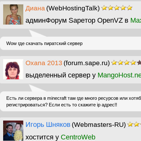
Диана
(WebHostingTalk)
админФорум Sapeтор OpenVZ в
Ma
Wow где скачать пиратский сервер
Oxana 2013
(forum.sape.ru)
выделенный сервер у
MangoHost.ne
Есть ли сервера в minecraft там где много ресурсов или хотя
регистрироваться? Если есть то скажите ip адрес!!
Игорь Шняков
(Webmasters-RU)
хостится у
CentroWeb