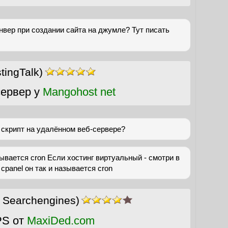
енвер при создании сайта на джумле? Тут писать
ingTalk)
ервер у
Mangohost net
 скрипт на удалённом веб-сервере?
зывается cron Если хостинг виртуальный - смотри в
cpanel он так и называется cron
 Searchengines)
PS от
MaxiDed.com