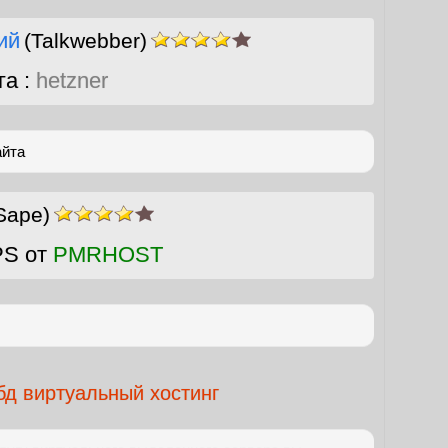
ий
(Talkwebber)
га :
hetzner
айта
Sape)
PS от
PMRHOST
бд виртуальный хостинг