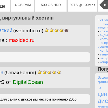
4 GB RAM
500 GB HDD
20TB @ 100Mbit
2120
д виртуальный хостинг
-
virtu
-
на
выдел
вский
(webimho.ru)
-
vps 
-
виды
-
хост
га :
maxided.ru
-
выд
русск
-
xen 
-
выде
-
ua v
-
конф
Поп
ин
(UmaxForum)
Выде
PS от
DigitalOcean
деше
ip
цен
 для сайта с дисковым местом примерно 20gb.
дис
хостинг