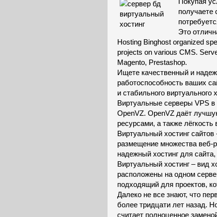
Покупая ус
получаете 
потребуетс
Это отличн
Hosting Binghost organized spec
projects on various CMS. Serve
Magento, Prestashop.
Ищете качественный и надежн
работоспособность ваших сай
и стабильного виртуального х
Виртуальные серверы VPS в 
OpenVZ. OpenVZ даёт лучшую
ресурсами, а также лёгкость 
Виртуальный хостинг сайтов -
размещение множества веб-р
надежный хостинг для сайта, 
Виртуальный хостинг – вид х
расположены на одном серве
подходящий для проектов, ко
Далеко не все знают, что п
более тридцати лет назад. Н
считает полноценное заменой