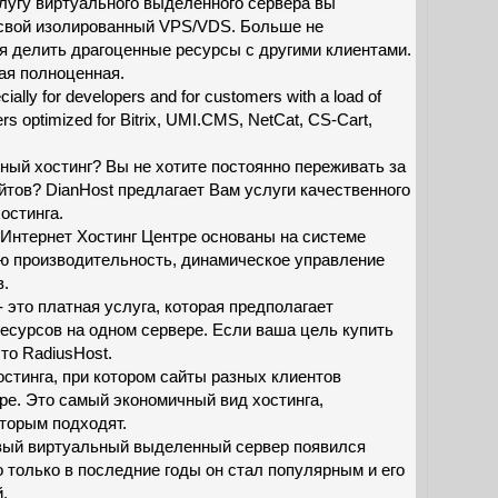
лугу виртуального выделенного сервера вы
свой изолированный VPS/VDS. Больше не
я делить драгоценные ресурсы с другими клиентами.
ая полноценная.
ially for developers and for customers with a load of
rs optimized for Bitrix, UMI.CMS, NetCat, CS-Cart,
ый хостинг? Вы не хотите постоянно переживать за
тов? DianHost предлагает Вам услуги качественного
остинга.
Интернет Хостинг Центре основаны на системе
 производительность, динамическое управление
в.
 это платная услуга, которая предполагает
есурсов на одном сервере. Если ваша цель купить
то RadiusHost.
остинга, при котором сайты разных клиентов
ре. Это самый экономичный вид хостинга,
торым подходят.
ервый виртуальный выделенный сервер появился
о только в последние годы он стал популярным и его
.