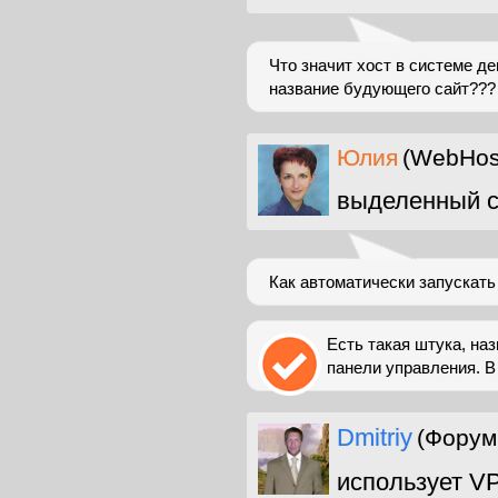
Что значит хост в системе д
название будующего сайт???
Юлия
(WebHost
выделенный с
Как автоматически запускать
Есть такая штука, на
панели управления. В 
Dmitriy
(Форум
использует V