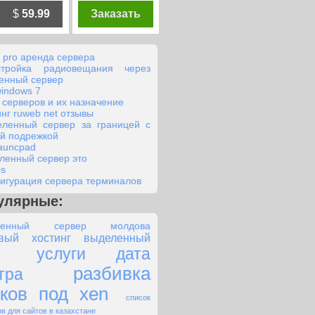
$
59.99
Заказать
s pro аренда сервера
стройка радиовещания через
енный сервер
windows 7
 серверов и их назначение
инг ruweb net отзывы
еленный сервер за границей с
ой подрежкой
launcpad
ленный сервер это
ps
игурация сервера терминалов
улярные:
ленный сервер молдова
вый хостинг выделенный
услуги дата
разбивка
тра
ков под xen
список
ов для сайтов в казахстане