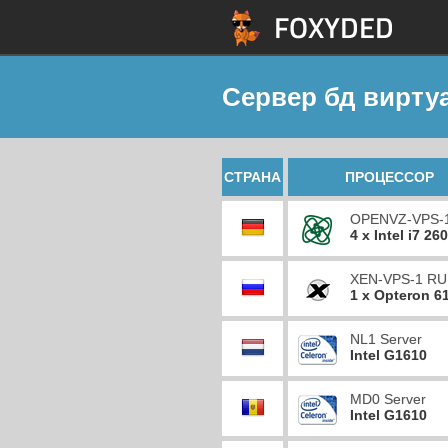
Сервер бд вирту
СТРАНА
ПРОЦЕССОР
OPENVZ-VPS-
4 x Intel i7 26
XEN-VPS-1 RU
1 x Opteron 6
NL1 Server
Intel G1610
MD0 Server
Intel G1610