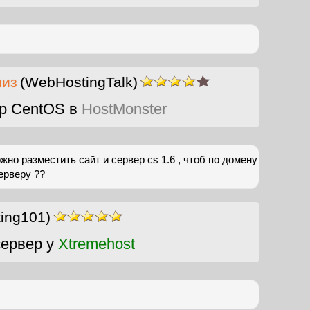
лиз
(WebHostingTalk)
р CentOS в
HostMonster
ожно разместить сайт и сервер cs 1.6 , чтоб по домену
ерверу ??
ting101)
ервер у
Xtremehost