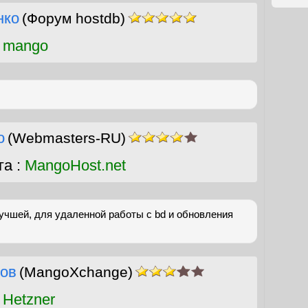
нко
(Форум hostdb)
 mango
о
(Webmasters-RU)
га :
MangoHost.net
учшей, для удаленной работы с bd и обновления
ов
(MangoXchange)
 Hetzner