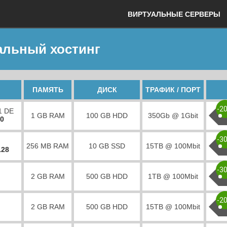
ВИРТУАЛЬНЫЕ СЕРВЕРЫ
альный хостинг
ПАМЯТЬ
ДИСК
ТРАФИК / ПОРТ
-2
1 DE
1 GB RAM
100 GB HDD
350Gb @ 1Gbit
00
-3
256 MB RAM
10 GB SSD
15TB @ 100Mbit
128
-3
2 GB RAM
500 GB HDD
1TB @ 100Mbit
-2
2 GB RAM
500 GB HDD
15TB @ 100Mbit