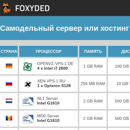
Самодельный сервер или хостинг
СТРАНА
ПРОЦЕССОР
ПАМЯТЬ
ДИС
OPENVZ-VPS-1 DE
1 GB RAM
100 GB
4 x Intel i7 2600
XEN-VPS-1 RU
256 MB RAM
10 GB
1 x Opteron 6128
NL1 Server
2 GB RAM
500 GB
Intel G1610
MD0 Server
2 GB RAM
500 GB
Intel G1610