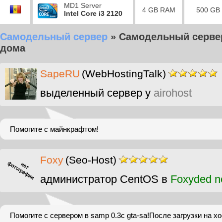
MD1 Server
4 GB RAM
500 GB
Intel Core i3 2120
Самодельный сервер
»
Самодельный сервер
дома
SapeRU
(WebHostingTalk)
выделенный сервер у
airohost
Помогите с майнкрафтом!
Foxy
(Seo-Host)
администратор CentOS в
Foxyded n
Помогите с сервером в samp 0.3c gta-sa!После загрузки на хо