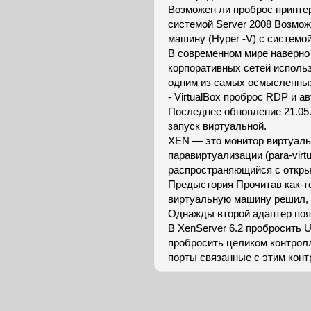
Возможен ли проброс принтер
системой Server 2008 Возмо
машину (Hyper -V) с системой
В современном мире наверно
корпоративных сетей использ
одним из самых осмысленны
- VirtualBox проброс RDP и а
Последнее обновление 21.05.
запуск виртуальной.
XEN — это монитор виртуаль
паравиртуализации (para-virt
распространяющийся с откры
Предыстория Прочитав как-т
виртуальную машину решил, 
Однажды второй адаптер поя
В XenServer 6.2 пробросить 
пробросить целиком контролл
порты связанные с этим конт