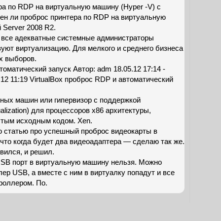
а по RDP на виртуальную машину (Hyper -V) с
жен ли проброс принтера по RDP на виртуальную
 Server 2008 R2.
 все адекватные системные администраторы
уют виртуализацию. Для мелкого и среднего бизнеса
х выборов.
втоматический запуск Автор: adm 18.05.12 17:14 -
12 11:19 VirtualBox проброс RDP и автоматический
ных машин или гипервизор с поддержкой
ualization) для процессоров x86 архитектуры,
тым исходным кодом. Xen.
о статью про успешный проброс видеокарты в
что когда будет два видеоадаптера — сделаю так же.
вился, и решил.
USB порт в виртуальную машину нельзя. Можно
ер USB, а вместе с ним в виртуалку попадут и все
роллером. По.