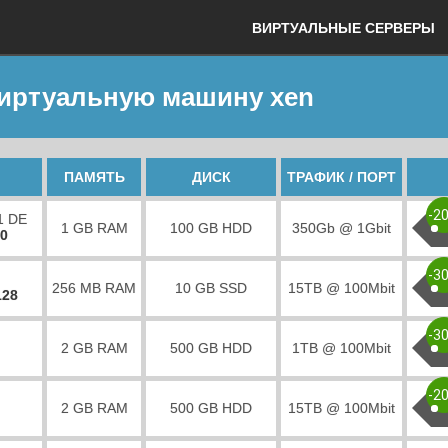
ВИРТУАЛЬНЫЕ СЕРВЕРЫ
виртуальную машину xen
ПАМЯТЬ
ДИСК
ТРАФИК / ПОРТ
-2
1 DE
1 GB RAM
100 GB HDD
350Gb @ 1Gbit
00
-3
256 MB RAM
10 GB SSD
15TB @ 100Mbit
128
-3
2 GB RAM
500 GB HDD
1TB @ 100Mbit
-2
2 GB RAM
500 GB HDD
15TB @ 100Mbit