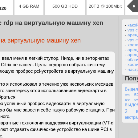
4 GB RAM
500 GB HDD
20TB @ 100Mbit
2120
 rdp на виртуальную машину xen
-
како
-
vps 
-
арен
 на виртуальную машину xen
-
vps 
-
хости
-
арен
-
арен
ввел меня в легкий ступор. Нигде, ни в энторнетах
-
обла
 Citrix не нашел. Цель: недорого собрать систему
-
хост
-
наст
ющую проброс pci-устройств в виртуальную машину
Поп
 что я использовал в течение уже нескольких месяцев
Выде
 кто заинтересуются использованием видеокарты в
а
сеть
браться.
для су
про успешный проброс видеокарты в виртуальную
выдел
хо бы мне завести себе такую рабочую станцию. При
2
ного.
австра
паратные технологии поддержки виртуализации (VT-d
ляют отдавать физическое устройство на шине PCI в
е.