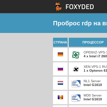
Проброс rdp на 
СТРАНА
ПРОЦЕССОР
OPENVZ-VPS-
4 x Intel i7 26
XEN-VPS-1 RU
1 x Opteron 6
NL1 Server
Intel G1610
MD0 Server
Intel G1610