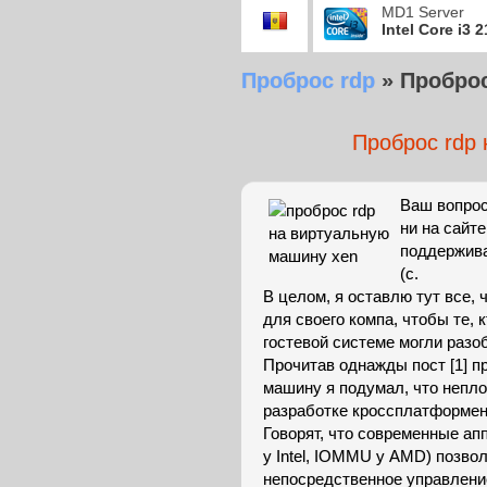
MD1 Server
Intel Core i3 
Проброс rdp
»
Проброс
Проброс rdp
Ваш вопрос 
ни на сайте
поддержива
(c.
В целом, я оставлю тут все,
для своего компа, чтобы те,
гостевой системе могли разо
Прочитав однажды пост [1] 
машину я подумал, что непло
разработке кроссплатформен
Говорят, что современные ап
у Intel, IOMMU у AMD) позво
непосредственное управлени