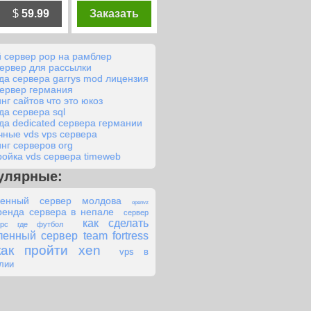
$
59.99
Заказать
й сервер pop на рамблер
сервер для рассылки
да сервера garrys mod лицензия
сервер германия
нг сайтов что это юкоз
да сервера sql
да dedicated сервера германии
чные vds vps сервера
инг серверов org
ройка vds сервера timeweb
улярные:
ленный сервер молдова
openvz
ренда сервера в непале
сервер
как сделать
рс где футбол
енный сервер team fortress
как пройти xen
vps в
лии