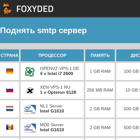
Поднять smtp сервер
СТРАНА
ПРОЦЕССОР
ПАМЯТЬ
ДИС
OPENVZ-VPS-1 DE
1 GB RAM
100 GB
4 x Intel i7 2600
XEN-VPS-1 RU
256 MB RAM
10 GB
1 x Opteron 6128
NL1 Server
2 GB RAM
500 GB
Intel G1610
MD0 Server
2 GB RAM
500 GB
Intel G1610