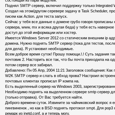
состоящая из пары модулей.
Поднял SMTP сервер, включил поддержку только Integrated W
Создал на этом/другом серевере задачу в Task Scheduler, пр
писем как Action. для теста запуск.
Сейчас у тебя все данные о домене грубо говоря прописаны 
сервера, www, mx и всяка другая беда) у тебя есть наверно
доступ до этой информации или хостер.
Имеется Windows Server 2012 со статическим внешним ip адр
домена. Нужно поднять SMTP сервер (пока для тестов, после
для дела). Я установил необходимые.
Всем доброе время суток! Прошу помощи.!.! Суть задания так
почтовик 2. Насторить все так, что бы почта приходила на оди
потом сервер все забирал.
Добавлено: Пн 05 Апр, 2004 11:21 Заголовок сообщения: Как
W2K SMTP сервер и слать в обход прова? Настроил встроенн
почтовых клиентах прописал IP компа на.
Есть выделенный сервер на Windows 2003, зарегистрирован
Необходимо поднять на выделенном сервере smtp сервер дл
(только отправка). От Вас требуется найти.
Доброго времени суток. Извините за чайниковский вопрос я 
пингвиненок , но как в BSD поднять протокол smpt. Для pop3 
ремарк из inetd.conf, а и теперь могу.