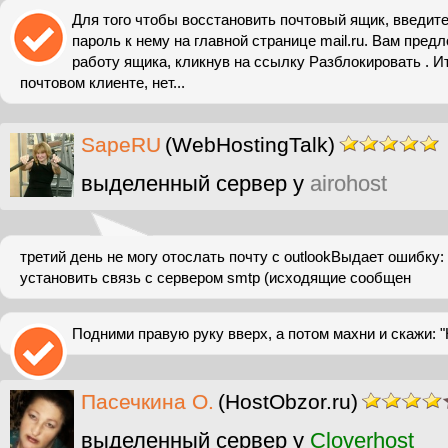
Для того чтобы восстановить почтовый ящик, введите
пароль к нему на главной странице mail.ru. Вам пред
работу ящика, кликнув на ссылку Разблокировать . Ит
почтовом клиенте, нет...
SapeRU
(WebHostingTalk)
выделенный сервер у
airohost
третий день не могу отослать почту с outlookВыдает ошибку:
установить связь с сервером smtp (исходящие сообщен
Подними правую руку вверх, а потом махни и скажи: "Н
Пасечкина О.
(HostObzor.ru)
выделенный сервер у
Cloverhost